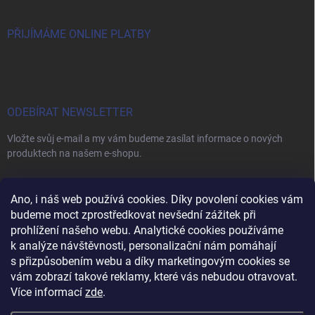
PŘIJÍMÁME ONLINE PLATBY
ODEBÍRAT NEWSLETTER
Vložte svůj e-mail a my vám budeme zasílat informace o nových
produktech na našem e-shopu.
E-MAIL
Ano, i náš web používá cookies. Díky povolení cookies vám
budeme moct zprostředkovat nevšední zážitek při
prohlížení našeho webu. Analytické cookies používáme
k analýze návštěvnosti, personalizační nám pomáhají
s přizpůsobením webu a díky marketingovým cookies se
Vložením e-mailu souhlasíte s
podmínkami ochrany osobních údajů
vám zobrazí takové reklamy, které vás nebudou otravovat.
Přihlásit se
Více informací
zde
.