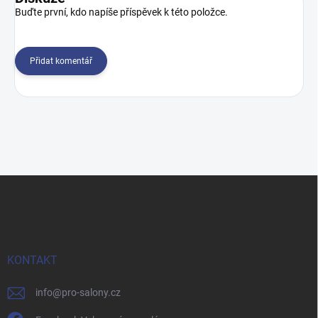
Buďte první, kdo napíše příspěvek k této položce.
Přidat komentář
Z
á
p
a
t
í
KONTAKT
info
@
pro-salony.cz