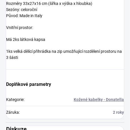
Rozměry
33x27x16
cm (šířka x výška x hloubka)
Sezóny: celoroční
Původ: Made in Italy
Vnitřní prostor:
Má 2ks látková kapsa
1ks velká dělící přihrádka na zip umožňující rozdělení prostoru na
3 šásti
Doplňkové parametry
Kategorie
:
Kožené kabelky - Donatella
Záruka
:
2 roky
Diskuze