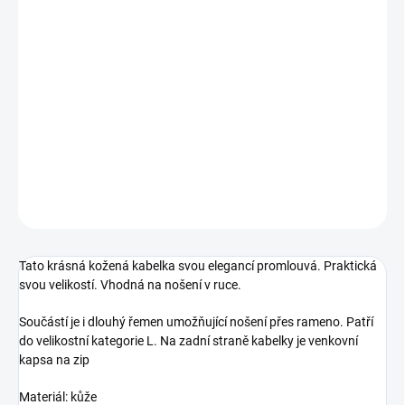
VARIANTA
−
+
Přidat do košíku
DONATELLA 883519 - DOLLARO Krásná kožená kabelka do ruky
DETAILNÍ INFORMACE
ZEPTAT SE
Tato krásná kožená kabelka svou elegancí promlouvá. Praktická
svou velikostí. Vhodná na nošení v ruce.
Součástí je i dlouhý řemen umožňující nošení přes rameno. Patří
do velikostní kategorie L. Na zadní straně kabelky je venkovní
kapsa na zip
Materiál: kůže