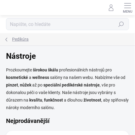
Přejít
na
obsah
Hledat
Pedikúra
Nástroje
Prozkoumejte
širokou
škálu
profesionálních nástrojů pro
kosmetické
a
wellness
salóny na našem webu. Nabízíme vše od
pinzet
,
nůžek
až po
speciální
pedikérské
nástroje
, vše pro
dokonalou péči o vaše klienty. Naše nástroje jsou vybrány s
důrazem na
kvalitu
,
funkčnost
a dlouhou
životnost
, aby splňovaly
nároky moderního salónu.
Nejprodávanější