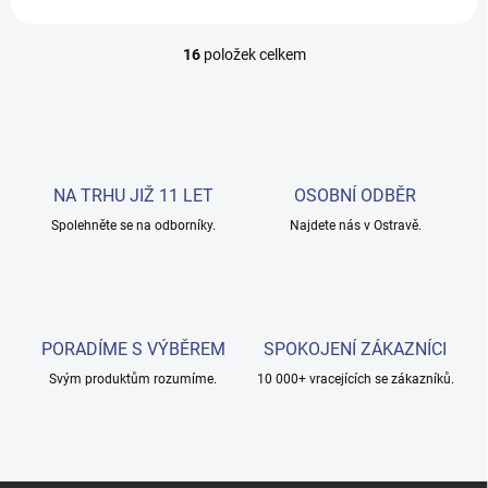
16
položek celkem
O
v
l
á
d
a
c
NA TRHU JIŽ 11 LET
OSOBNÍ ODBĚR
í
Spolehněte se na odborníky.
p
Najdete nás v Ostravě.
r
v
k
y
v
PORADÍME S VÝBĚREM
SPOKOJENÍ ZÁKAZNÍCI
ý
p
Svým produktům rozumíme.
10 000+ vracejících se zákazníků.
i
s
u