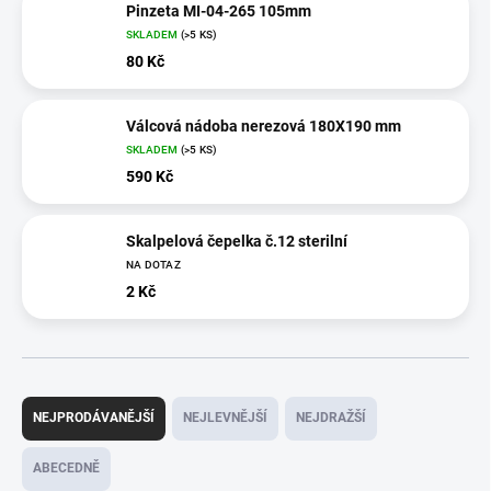
Pinzeta MI-04-265 105mm
SKLADEM
(>5 KS)
80 Kč
Válcová nádoba nerezová 180X190 mm
SKLADEM
(>5 KS)
590 Kč
Skalpelová čepelka č.12 sterilní
NA DOTAZ
2 Kč
Ř
a
NEJPRODÁVANĚJŠÍ
NEJLEVNĚJŠÍ
NEJDRAŽŠÍ
z
e
ABECEDNĚ
n