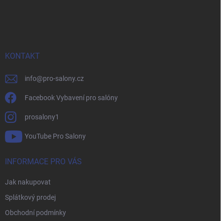
Z
á
p
a
t
í
KONTAKT
info
@
pro-salony.cz
Facebook Vybavení pro salóny
prosalony1
YouTube Pro Salony
INFORMACE PRO VÁS
Jak nakupovat
Splátkový prodej
Obchodní podmínky