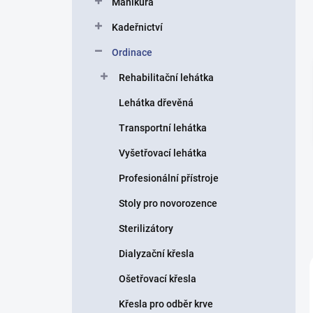
Manikúra
í
p
Kadeřnictví
a
n
Ordinace
e
Rehabilitační lehátka
l
Lehátka dřevěná
Transportní lehátka
Vyšetřovací lehátka
Profesionální přístroje
Stoly pro novorozence
Sterilizátory
Dialyzační křesla
Ošetřovací křesla
Křesla pro odběr krve