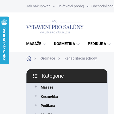
Přejít
Jak nakupovat
Splátkový prodej
Obchodní pod
na
obsah
MASÁŽE
KOSMETIKA
PEDIKÚRA
Domů
Ordinace
Rehabilitační schody
P
Kategorie
o
Přeskočit
s
kategorie
t
Masáže
r
Kosmetika
a
n
Pedikúra
n