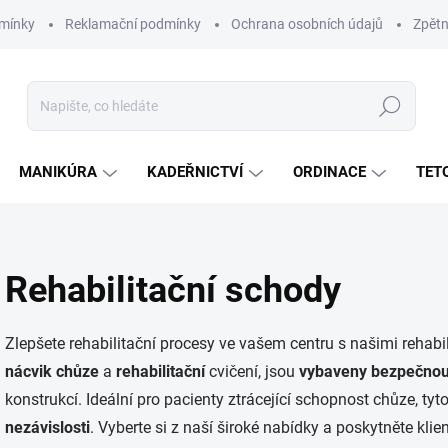
mínky
Reklamační podmínky
Ochrana osobních údajů
Zpětn
Hledat
MANIKÚRA
KADEŘNICTVÍ
ORDINACE
TET
Rehabilitační schody
Zlepšete rehabilitační procesy ve vašem centru s našimi rehab
nácvik chůze
a
rehabilitační
cvičení, jsou
vybaveny
bezpečno
konstrukcí. Ideální pro pacienty ztrácející schopnost chůze, ty
nezávislosti
. Vyberte si z naší široké nabídky a poskytněte kli