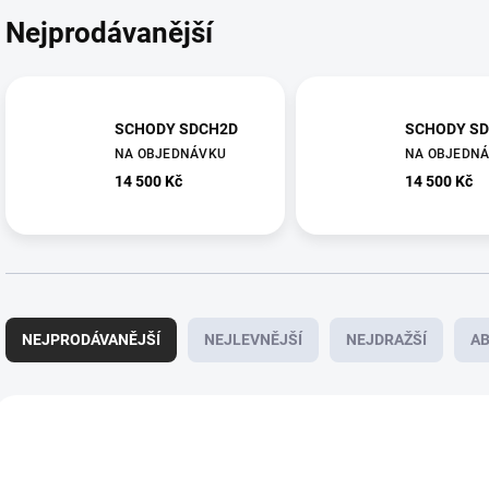
Nejprodávanější
SCHODY SDCH2D
SCHODY S
NA OBJEDNÁVKU
NA OBJEDN
14 500 Kč
14 500 Kč
Ř
a
NEJPRODÁVANĚJŠÍ
NEJLEVNĚJŠÍ
NEJDRAŽŠÍ
A
z
e
n
V
í
ý
p
p
r
i