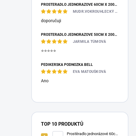
PROSTĚRADLO JEDNORÁZOVÉ 60CM X 200M - NETKANÁ TEXTILIE
MUDR.VOKROUHLECKÝ JAN
doporučuji
PROSTĚRADLO JEDNORÁZOVÉ 50CM X 200M - NETKANÁ TEXTILIE
JARMILA TŮMOVÁ
⭐️⭐️⭐️⭐️⭐️
PEDIKÉRSKÁ PODNOŽKA BELL
EVA MATOUŠKOVÁ
Ano
TOP 10 PRODUKTŮ
Prostěradlo jednorázové 60cm