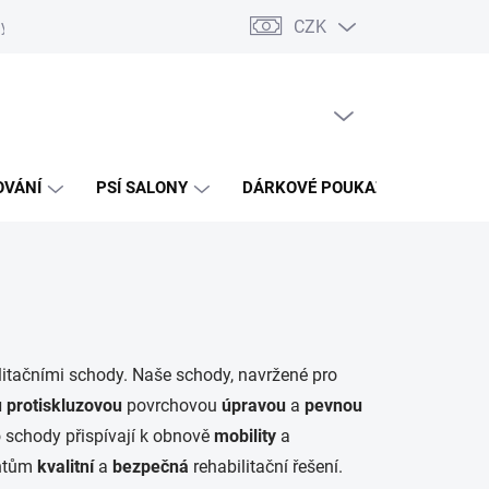
CZK
ý odběr elektrozařízení a baterií
Moje objednávka
PRÁZDNÝ KOŠÍK
NÁKUPNÍ
KOŠÍK
OVÁNÍ
PSÍ SALONY
DÁRKOVÉ POUKAZY
AKCE
ilitačními schody. Naše schody, navržené pro
u
protiskluzovou
povrchovou
úpravou
a
pevnou
to schody přispívají k obnově
mobility
a
entům
kvalitní
a
bezpečná
rehabilitační řešení.