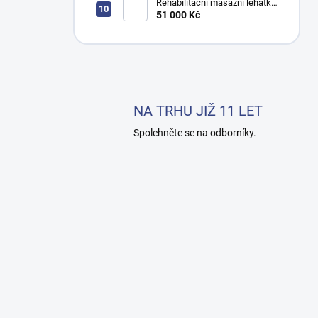
Rehabilitační masážní lehátko
ACU elektrické vojtova
51 000 Kč
metoda Bobath
NA TRHU JIŽ 11 LET
Spolehněte se na odborníky.