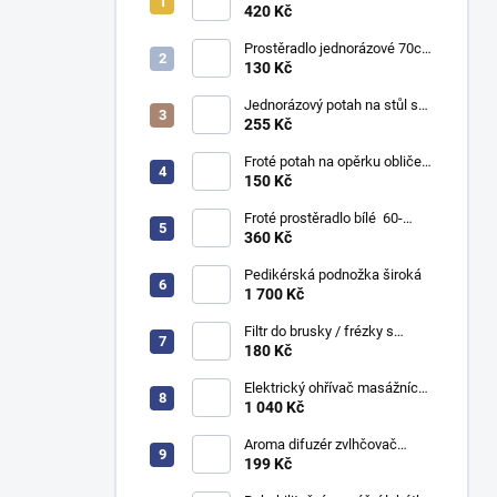
x 200m - netkaná textilie
420 Kč
Prostěradlo jednorázové 70cm
x 50m - netkaná textilie
130 Kč
Jednorázový potah na stůl s
gumičkou 10 ks Balení
255 Kč
Froté potah na opěrku obličeje
bílý
150 Kč
Froté prostěradlo bílé 60-
65x180-185 cm V-PF9003
360 Kč
Pedikérská podnožka široká
1 700 Kč
Filtr do brusky / frézky s
odsávačem Marathon cyclone
180 Kč
Elektrický ohřívač masážních
olejů
1 040 Kč
Aroma difuzér zvlhčovač
vzduchu Spa 17 světlé dřevo
199 Kč
130 ml