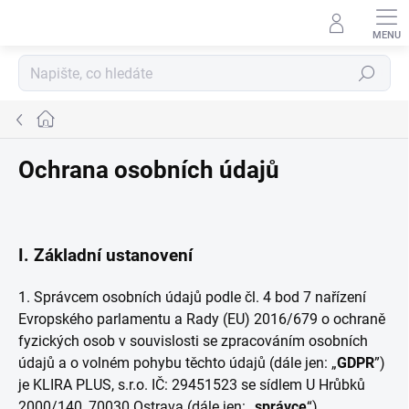
Přejít
na
obsah
Hledat
Domů
Ochrana osobních údajů
I.
Základní ustanovení
1. Správcem osobních údajů podle čl. 4 bod 7 nařízení
Evropského parlamentu a Rady (EU) 2016/679 o ochraně
fyzických osob v souvislosti se zpracováním osobních
údajů a o volném pohybu těchto údajů (dále jen: „
GDPR
”)
je KLIRA PLUS, s.r.o. IČ: 29451523 se sídlem U Hrůbků
2000/140, 70030 Ostrava (dále jen: „
správce
“).