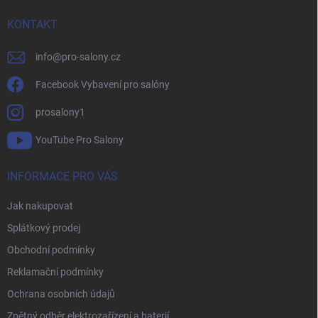
t
í
KONTAKT
info
@
pro-salony.cz
Facebook Vybavení pro salóny
prosalony1
YouTube Pro Salony
INFORMACE PRO VÁS
Jak nakupovat
Splátkový prodej
Obchodní podmínky
Reklamační podmínky
Ochrana osobních údajů
Zpětný odběr elektrozařízení a baterií