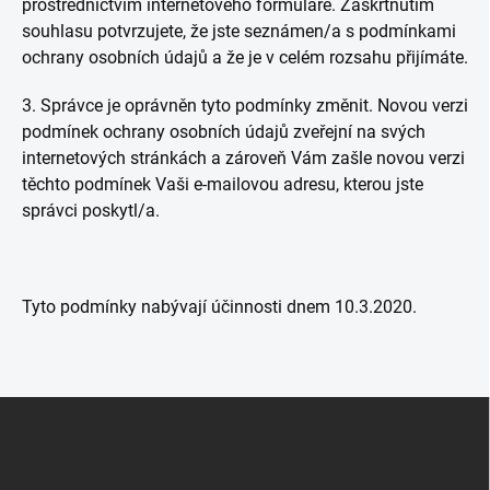
prostřednictvím internetového formuláře. Zaškrtnutím
souhlasu potvrzujete, že jste seznámen/a s podmínkami
ochrany osobních údajů a že je v celém rozsahu přijímáte.
3. Správce je oprávněn tyto podmínky změnit. Novou verzi
podmínek ochrany osobních údajů zveřejní na svých
internetových stránkách a zároveň Vám zašle novou verzi
těchto podmínek Vaši e-mailovou adresu, kterou jste
správci poskytl/a.
Tyto podmínky nabývají účinnosti dnem 10.3.2020.
Z
á
p
a