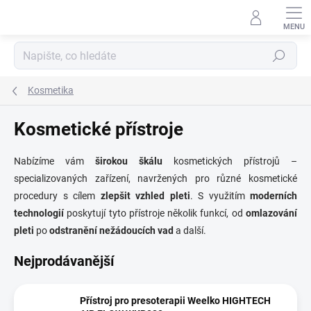
Přejít
na
obsah
Hledat
Kosmetika
Kosmetické přístroje
Nabízíme vám
širokou škálu
kosmetických přístrojů –
specializovaných zařízení, navržených pro různé kosmetické
procedury s cílem
zlepšit vzhled pleti
. S využitím
moderních
technologií
poskytují tyto přístroje několik funkcí, od
omlazování
pleti
po
odstranění nežádoucích vad
a další.
Nejprodávanější
Přístroj pro presoterapii Weelko HIGHTECH