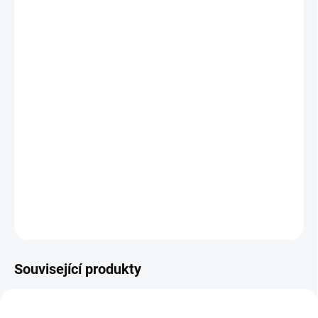
−
+
Přidat do košíku
Profesionální zařízení ELEGANTE PLATINUM T6 je nejnovější
multifunkční přístroj z řady Elegante. Nejvyšší technologie je
uzavřena v moderním pouzdře s velkým výklopným displejem. Je
vyroben z kvalitních komponent a menu je intuitivní a uživatelsky
přívětivé. Přístroj je určen pro kometologii a estetickou medicínu.
DETAILNÍ INFORMACE
ZEPTAT SE
Související produkty