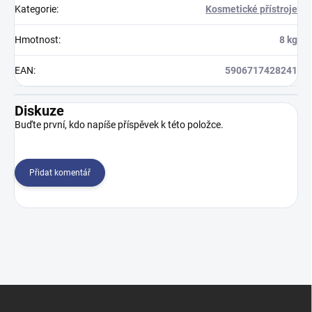
Kategorie
:
Kosmetické přístroje
Hmotnost
:
8 kg
EAN
:
5906717428241
Diskuze
Buďte první, kdo napíše příspěvek k této položce.
Přidat komentář
Z
á