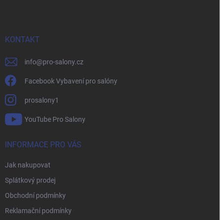
p
a
t
í
KONTAKT
info
@
pro-salony.cz
Facebook Vybavení pro salóny
prosalony1
YouTube Pro Salony
INFORMACE PRO VÁS
Jak nakupovat
Splátkový prodej
Obchodní podmínky
Reklamační podmínky