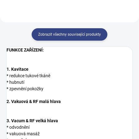
Zobrazit všechny související produkty
FUNKCE ZAŘÍZENÍ:
1. Kavitace
* redukce tukové tkáně
* hubnutí
* zpevnění pokožky
2. Vakuová & RF malá hlava
3. Vacum & RF velká hlava
* odvodnění
* vakuová masáž