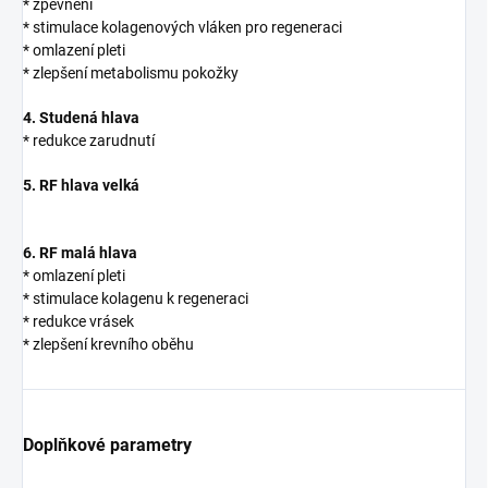
* zpevnění
* stimulace kolagenových vláken pro regeneraci
* omlazení pleti
* zlepšení metabolismu pokožky
4. Studená hlava
* redukce zarudnutí
5. RF hlava velká
6. RF malá hlava
* omlazení pleti
* stimulace kolagenu k regeneraci
* redukce vrásek
* zlepšení krevního oběhu
Doplňkové parametry