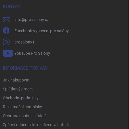
t
í
KONTAKT
info
@
pro-salony.cz
Facebook Vybavení pro salóny
prosalony1
YouTube Pro Salony
INFORMACE PRO VÁS
Jak nakupovat
Splátkový prodej
Obchodní podmínky
Reklamační podmínky
Ochrana osobních údajů
Zpětný odběr elektrozařízení a baterií