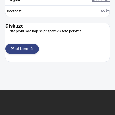
Hmotnost
:
65 kg
Diskuze
Buďte první, kdo napíše příspěvek k této položce.
Přidat komentář
Z
á
p
a