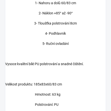
1- Nahoru a dolů 60/83 cm
2- Náklon +85° až -90°
3- Tloušťka polstrování 8cm
4- Podhlavník
5- Ruční ovladání
Vysoce kvalitní bílé PU polstrování a snadné čištění.
Velikost produktu: 185x83x60/83 cm
Hmotnost: 63 kg
Polstrování: PU