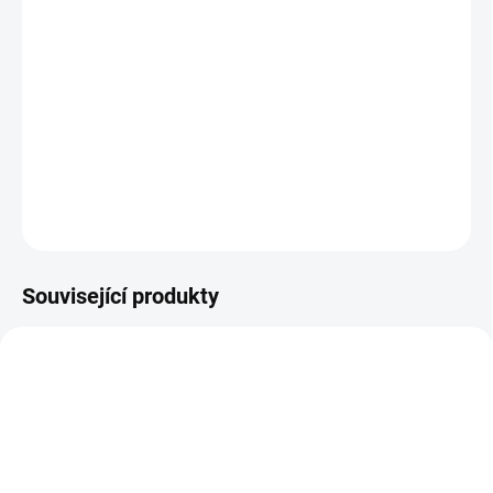
−
+
Přidat do košíku
Inovativní
kosmetický kombajn Giovanni 6v1 Ashe Super
Bubble
kombinuje šest účinných pečujících technologií, které
zajišťují
efektivní výsledky kosmetických ošetření
.
DETAILNÍ INFORMACE
ZEPTAT SE
Související produkty