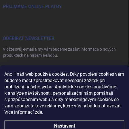
PŘIJÍMÁME ONLINE PLATBY
ODEBÍRAT NEWSLETTER
Vložte svůj e-mail a my vám budeme zasílat informace o nových
produktech na našem e-shopu.
E-MAIL
Ano, i náš web používá cookies. Díky povolení cookies vám
budeme moct zprostředkovat nevšední zážitek při
prohlížení našeho webu. Analytické cookies používáme
k analýze návštěvnosti, personalizační nám pomáhají
s přizpůsobením webu a díky marketingovým cookies se
Vložením e-mailu souhlasíte s
podmínkami ochrany osobních údajů
vám zobrazí takové reklamy, které vás nebudou otravovat.
Přihlásit se
Více informací
zde
.
Nastavení