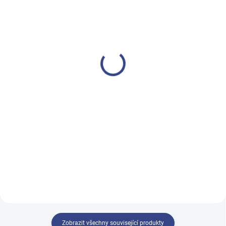
SKLADEM
NA OBJEDNÁVKU
(>5 KS)
Depilační vosk v
Depilační vosk v
plechovce medový
plechovce přírodní 500 g
400ml
350 Kč
150 Kč
289 Kč bez DPH
124 Kč bez DPH
Do košíku
Do košíku
DEPILFLAX 100 DEPILAČNÍ VOSK
Quickepil depilační vosk med 400
PŘÍRODNÍ 500g
ml plechovka
Zobrazit všechny související produkty