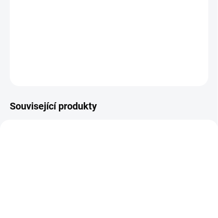
Studené a teplé kladívko, Vysokofrekvenční proudy, Peelíngové
kartáčky, Vaccum a Spray
DETAILNÍ INFORMACE
ZEPTAT SE
Související produkty
SKLADEM
SKLADEM
(4 KS)
(5 KS)