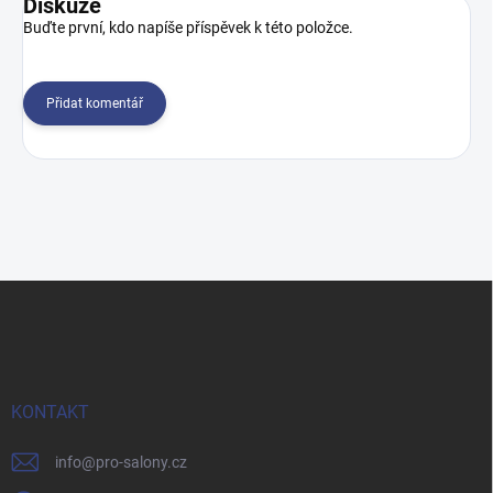
Diskuze
Buďte první, kdo napíše příspěvek k této položce.
Přidat komentář
Z
á
p
a
t
í
KONTAKT
info
@
pro-salony.cz