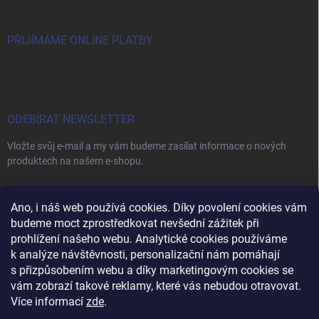
PŘIJÍMÁME ONLINE PLATBY
ODEBÍRAT NEWSLETTER
Vložte svůj e-mail a my vám budeme zasílat informace o nových
produktech na našem e-shopu.
E-MAIL
Ano, i náš web používá cookies. Díky povolení cookies vám
budeme moct zprostředkovat nevšední zážitek při
prohlížení našeho webu. Analytické cookies používáme
k analýze návštěvnosti, personalizační nám pomáhají
s přizpůsobením webu a díky marketingovým cookies se
Vložením e-mailu souhlasíte s
podmínkami ochrany osobních údajů
vám zobrazí takové reklamy, které vás nebudou otravovat.
Přihlásit se
Více informací
zde
.