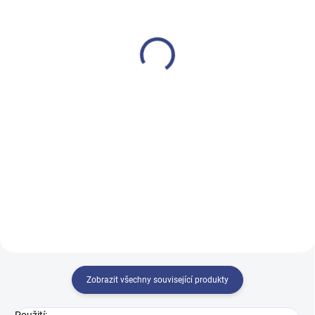
Olej na masáž 1000 ml
Manikúrní stůl Nuuna
Manicure Studio
300 Kč
15 500 Kč
248 Kč bez DPH
12 810 Kč bez DPH
Do košíku
Do košíku
Olej QUICKEPIL jemně odstraňuje
zbytky vosku po depilaci a
Nuuna Manicure Studio je
zanechává pokožku hladkou a
profesionální manikúrní stůl
hydratovanou.
vyrobený ze dřeva s
melaminovým povrchem a
skleněnou pracovní deskou s
integrovaným odsavačem
prachu.
Zobrazit všechny související produkty
Použití: