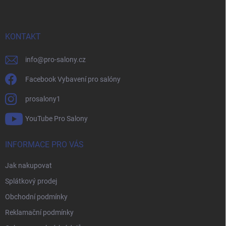
p
a
t
í
KONTAKT
info
@
pro-salony.cz
Facebook Vybavení pro salóny
prosalony1
YouTube Pro Salony
INFORMACE PRO VÁS
Jak nakupovat
Splátkový prodej
Obchodní podmínky
Reklamační podmínky