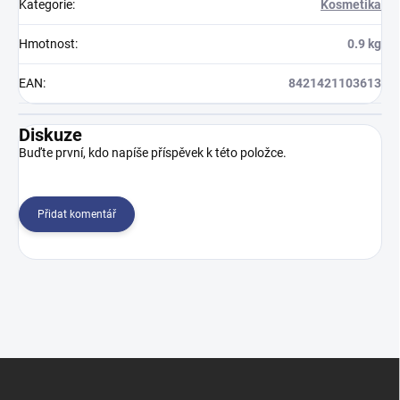
Kategorie
:
Kosmetika
Hmotnost
:
0.9 kg
EAN
:
8421421103613
Diskuze
Buďte první, kdo napíše příspěvek k této položce.
Přidat komentář
Z
á