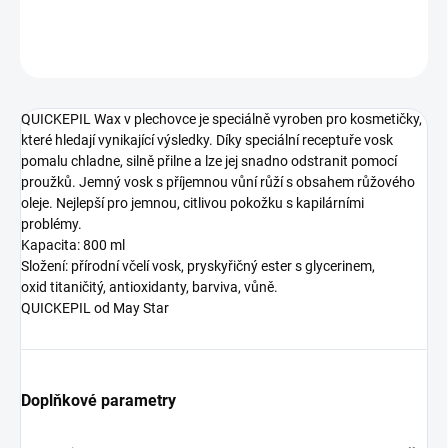
DETAILNÍ INFORMACE
ZEPTAT SE
QUICKEPIL Wax v plechovce je speciálně vyroben pro kosmetičky,
které hledají vynikající výsledky. Díky speciální receptuře vosk
pomalu chladne, silně přilne a lze jej snadno odstranit pomocí
proužků. Jemný vosk s příjemnou vůní růží s obsahem růžového
oleje. Nejlepší pro jemnou, citlivou pokožku s kapilárními
problémy.
Kapacita: 800 ml
Složení: přírodní včelí vosk, pryskyřičný ester s glycerinem,
oxid titaničitý, antioxidanty, barviva, vůně.
QUICKEPIL od May Star
Doplňkové parametry