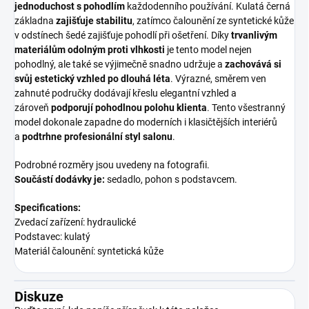
jednoduchost s pohodlím
každodenního používání. Kulatá černá
základna
zajišťuje stabilitu
, zatímco čalounění ze syntetické kůže
v odstínech šedé zajišťuje pohodlí při ošetření. Díky
trvanlivým
materiálům odolným proti vlhkosti
je tento model nejen
pohodlný, ale také se výjimečně snadno udržuje a
zachovává si
svůj estetický vzhled po dlouhá léta
. Výrazné, směrem ven
zahnuté područky dodávají křeslu elegantní vzhled a
zároveň
podporují pohodlnou polohu klienta
. Tento všestranný
model dokonale zapadne do moderních i klasičtějších interiérů
a
podtrhne profesionální styl salonu
.
Podrobné rozměry jsou uvedeny na fotografii.
Součástí dodávky je:
sedadlo, pohon s podstavcem.
Specifications:
Zvedací zařízení: hydraulické
Podstavec: kulatý
Materiál čalounění: syntetická kůže
Diskuze