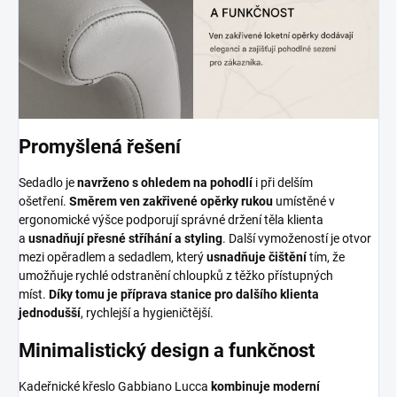
Promyšlená řešení
Sedadlo je
navrženo s ohledem na pohodlí
i při delším
ošetření.
Směrem ven zakřivené opěrky rukou
umístěné v
ergonomické výšce podporují správné držení těla klienta
a
usnadňují přesné stříhání a styling
. Další vymožeností je otvor
mezi opěradlem a sedadlem, který
usnadňuje čištění
tím, že
umožňuje rychlé odstranění chloupků z těžko přístupných
míst.
Díky tomu je příprava stanice pro dalšího klienta
jednodušší
, rychlejší a hygieničtější.
Minimalistický design a funkčnost
Kadeřnické křeslo Gabbiano Lucca
kombinuje moderní