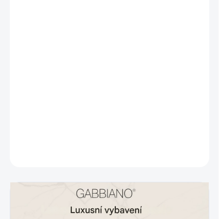
−
+
Přidat do košíku
Kadeřnické křeslo Gabbiano Lucca
kombinuje funkčnost s
nadčasovou estetikou. Odolný hydraulický zvedák
zajišťuje
plynulé nastavení výšky
a usnadňuje přizpůsobení polohy
potřebám kadeřníka.
Ergonomické sedadlo s pohodlným
opěradlem
a stylovými područkami zajišťuje pohodlí při ošetření,
zatímco
moderní minimalistický design
činí z křesla dokonalý
doplněk klasických i moderních salonů.
DETAILNÍ INFORMACE
ZEPTAT SE