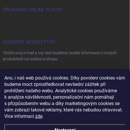
PŘIJÍMÁME ONLINE PLATBY
ODEBÍRAT NEWSLETTER
Vložte svůj e-mail a my vám budeme zasílat informace o nových
produktech na našem e-shopu.
E-MAIL
Ano, i náš web používá cookies. Díky povolení cookies vám
budeme moct zprostředkovat nevšední zážitek při
prohlížení našeho webu. Analytické cookies používáme
k analýze návštěvnosti, personalizační nám pomáhají
s přizpůsobením webu a díky marketingovým cookies se
Vložením e-mailu souhlasíte s
podmínkami ochrany osobních údajů
vám zobrazí takové reklamy, které vás nebudou otravovat.
Přihlásit se
Více informací
zde
.