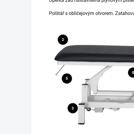
Opěrka zad
nastavitelná plynovým píst
Polštář s obličejovým otvorem. Zatahov