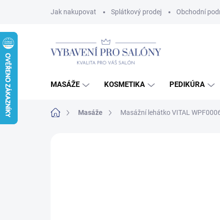
Přejít
Jak nakupovat
Splátkový prodej
Obchodní pod
na
obsah
MASÁŽE
KOSMETIKA
PEDIKÚRA
Domů
Masáže
Masážní lehátko VITAL WPF000
Neohodnoceno
Podrobnosti hodnoce
AKCE