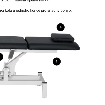
em.
Odnímatelná opěrka hlavy.
ací kola u jednoho konce pro snadný pohyb.