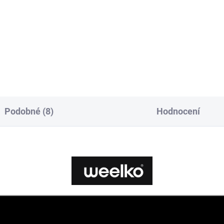
stacionárního rehabilitačního
tální parafínový ohřívač s
stolu.
ykovým displejem a
gantním designem.
Podobné (8)
Hodnocení