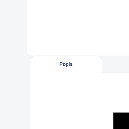
Digi
dot
ele
Popis