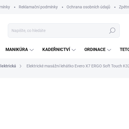
mínky
Reklamační podmínky
Ochrana osobních údajů
Zpětn
Hledat
MANIKÚRA
KADEŘNICTVÍ
ORDINACE
TET
lektrická
Elektrické masážní lehátko Evero X7 ERGO Soft Touch K3
ní
56 700 Kč
45 
37 190 Kč bez DPH
Měrná
SKLADEM
(1 KS)
cena: