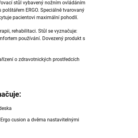
třovací stůl vybavený nožním ovládáním
s polštářem ERGO. Speciálně tvarovaný
skytuje pacientovi maximální pohodlí.
ii, rehabilitaci. Stůl se vyznačuje:
ortem používání. Dovezený produkt s
ařízení o zdravotnických prostředcích
načuje:
 deska
, Ergo cusion a dvěma nastavitelnými