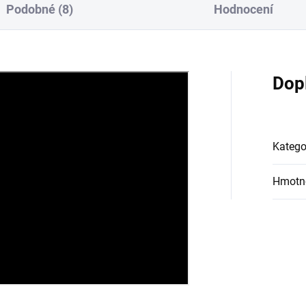
Podobné (8)
Hodnocení
Dop
Katego
Hmotn