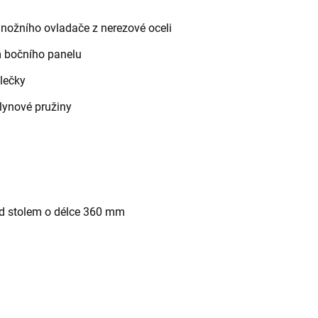
 nožního ovladače z nerezové oceli
m bočního panelu
lečky
lynové pružiny
pod stolem o délce 360 mm