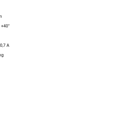
m
o +40°
0,7 A
kg