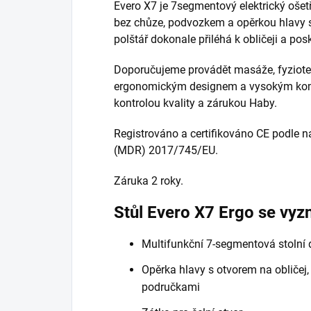
Evero X7 je 7segmentový elektrický oše
bez chůze, podvozkem a opěrkou hlavy 
polštář dokonale přiléhá k obličeji a po
Doporučujeme provádět masáže, fyzioterap
ergonomickým designem a vysokým komf
kontrolou kvality a zárukou Haby.
Registrováno a certifikováno CE podle n
(MDR) 2017/745/EU.
Záruka 2 roky.
Stůl Evero X7 Ergo se vyz
Multifunkční 7-segmentová stolní
Opěrka hlavy s otvorem na obličej
područkami