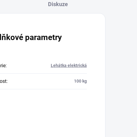
Diskuze
lňkové parametry
rie
:
Lehátka elektrická
ost
:
100 kg