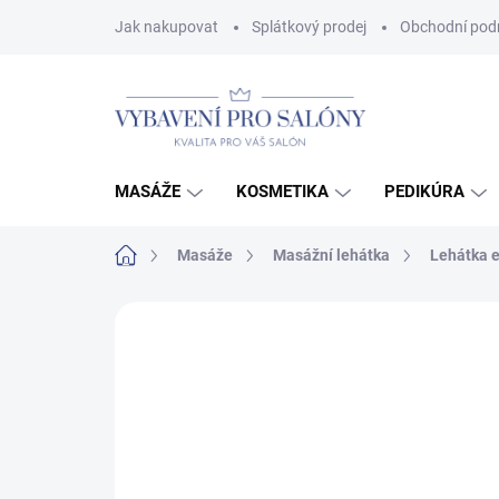
Přejít
Jak nakupovat
Splátkový prodej
Obchodní pod
na
obsah
MASÁŽE
KOSMETIKA
PEDIKÚRA
Domů
Masáže
Masážní lehátka
Lehátka e
Neohodnoceno
Podrobnosti hodnoce
AKCE