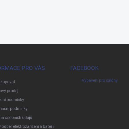
ORMACE PRO VÁS
FACEBOOK
Vybavení pro salóny
akupovat
ový prodej
dní podmínky
mační podmínky
na osobních údajů
 odběr elektrozařízení a baterií