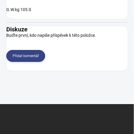
G.W.kg 105.0
Diskuze
Buďte první, kdo napíše příspěvek k této položce.
Přidat komentář
Z
á
p
a
t