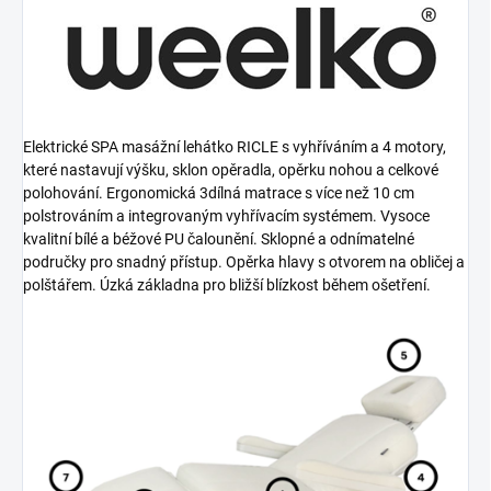
Elektrické SPA masážní lehátko RICLE s vyhříváním a 4 motory,
které nastavují výšku, sklon opěradla, opěrku nohou a celkové
polohování. Ergonomická 3dílná matrace s více než 10 cm
polstrováním a integrovaným vyhřívacím systémem. Vysoce
kvalitní bílé a béžové PU čalounění. Sklopné a odnímatelné
područky pro snadný přístup. Opěrka hlavy s otvorem na obličej a
polštářem. Úzká základna pro bližší blízkost během ošetření.