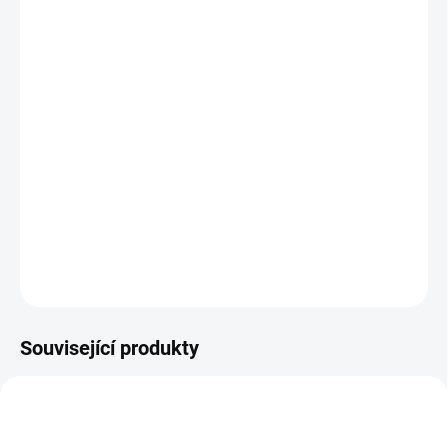
VARIANTA
−
+
Přidat do košíku
Elektrické SPA masážní lehátko RICLE s vyhříváním a 4 motory,
které kombinuje inovace a pohodlí pro dokonalý zážitek. Jeho
přesné úpravy, obepínající polstrování a ergonomický design
zajišťují maximální pohodu při každém ošetření.
DETAILNÍ INFORMACE
ZEPTAT SE
Související produkty