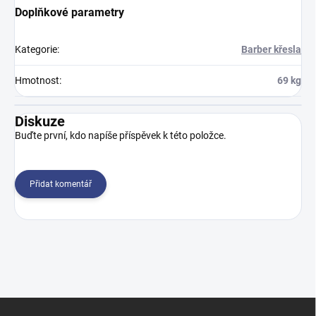
Doplňkové parametry
Kategorie
:
Barber křesla
Hmotnost
:
69 kg
Diskuze
Buďte první, kdo napíše příspěvek k této položce.
Přidat komentář
Z