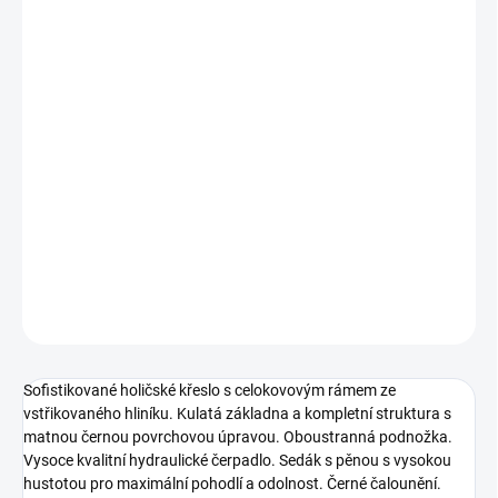
−
+
Přidat do košíku
Sofistikované holičské křeslo s celokovovým rámem ze
vstřikovaného hliníku. Kulatá základna a kompletní struktura s
matnou černou povrchovou úpravou. Oboustranná podnožka.
Vysoce kvalitní hydraulické čerpadlo. Sedák s pěnou s vysokou
hustotou pro maximální pohodlí a odolnost. Černé čalounění.
DETAILNÍ INFORMACE
ZEPTAT SE
Sofistikované holičské křeslo s celokovovým rámem ze
vstřikovaného hliníku. Kulatá základna a kompletní struktura s
matnou černou povrchovou úpravou. Oboustranná podnožka.
Vysoce kvalitní hydraulické čerpadlo. Sedák s pěnou s vysokou
hustotou pro maximální pohodlí a odolnost. Černé čalounění.