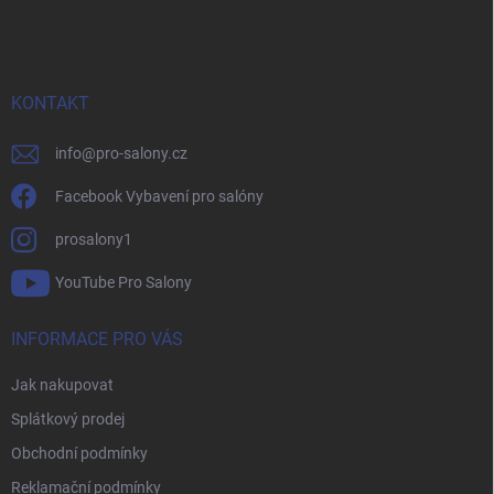
á
p
a
t
í
KONTAKT
info
@
pro-salony.cz
Facebook Vybavení pro salóny
prosalony1
YouTube Pro Salony
INFORMACE PRO VÁS
Jak nakupovat
Splátkový prodej
Obchodní podmínky
Reklamační podmínky