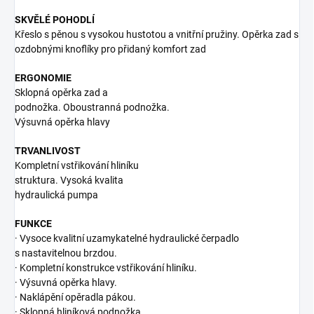
SKVĚLÉ POHODLÍ
Křeslo s pěnou s vysokou hustotou a vnitřní pružiny. Opěrka zad s
ozdobnými knoflíky pro přidaný komfort zad
ERGONOMIE
Sklopná opěrka zad a
podnožka. Oboustranná podnožka.
Výsuvná opěrka hlavy
TRVANLIVOST
Kompletní vstřikování hliníku
struktura. Vysoká kvalita
hydraulická pumpa
FUNKCE
· Vysoce kvalitní uzamykatelné hydraulické čerpadlo
s nastavitelnou brzdou.
· Kompletní konstrukce vstřikování hliníku.
· Výsuvná opěrka hlavy.
· Naklápění opěradla pákou.
· Sklopná hliníková podnožka.