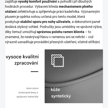
zajišťuje
vysoký komfort používání
a pohodlí i při dlouhých
hodinách procedur. Vybavení křesla
mechanismem plného
otáčení
zefektivňuje a zpříjemňuje práci kadeřníka. Významným
plusem je opěrka nohou určená pro tento model, která
poskytuje
stabilní oporu pro nohy uživatele
, a dekorativní panel
dodává stylový vzhled. Područky jsou umístěny ve správné výšce,
díky čemuž umožňují
správnou polohu ramen klienta
– to
znamená, že neskrývají hlavu v ramenou ani se nehrbí – což
výrazně usnadňuje provádění přesných ošetření, včetně stříhání.