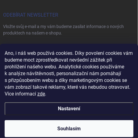
ODEBÍRAT NEWSLETTER
Vložte svůj e-mail a my vám budeme zasílat informace o nových
produktech na našem e-shopu.
E-MAIL
Ano, i náš web používá cookies. Díky povolení cookies vám
budeme moct zprostředkovat nevšední zážitek při
prohlížení našeho webu. Analytické cookies používáme
k analýze návštěvnosti, personalizační nám pomáhají
s přizpůsobením webu a díky marketingovým cookies se
Vložením e-mailu souhlasíte s
podmínkami ochrany osobních údajů
vám zobrazí takové reklamy, které vás nebudou otravovat.
Přihlásit se
Více informací
zde
.
Nastavení
Copyright 2026
Vybavení pro salóny
. Všechna práva vyhrazena.
Upravit
nastavení cookies
Souhlasím
Vytvořil Shoptet