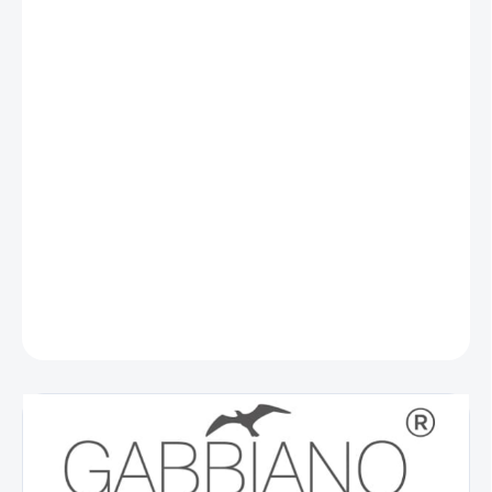
VARIANTA
−
+
Přidat do košíku
Elegantní
kadeřnické křeslo Gabbiano Linz NQ
je vybaveno
odolným hydraulickým zdvihem. Viditelně zlepšuje výkon různých
ošetření a zároveň poskytuje
vysoký komfort používání
. Klasické
barvy, jednoduchý design a dekorativní leštěné prvky v odstínech
zlaté mu dodávají vkusný vzhled.
DETAILNÍ INFORMACE
ZEPTAT SE