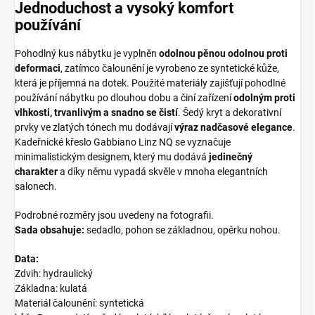
Jednoduchost a vysoký komfort
používání
Pohodlný kus nábytku je vyplněn
odolnou pěnou odolnou proti
deformaci
, zatímco čalounění je vyrobeno ze syntetické kůže,
která je příjemná na dotek. Použité materiály zajišťují pohodlné
používání nábytku po dlouhou dobu a činí zařízení
odolným proti
vlhkosti, trvanlivým a snadno se čistí
. Šedý kryt a dekorativní
prvky ve zlatých tónech mu dodávají
výraz nadčasové elegance
.
Kadeřnické křeslo Gabbiano Linz NQ se vyznačuje
minimalistickým designem, který mu dodává
jedinečný
charakter
a díky němu vypadá skvěle v mnoha elegantních
salonech.
Podrobné rozměry jsou uvedeny na fotografii.
Sada obsahuje:
sedadlo, pohon se základnou, opěrku nohou.
Data:
Zdvih: hydraulický
Základna: kulatá
Materiál čalounění: syntetická