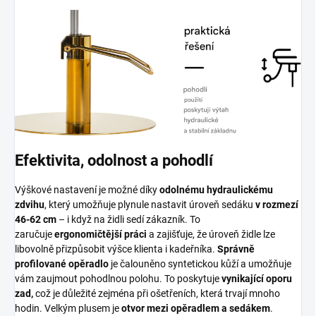
Efektivita, odolnost a pohodlí
Výškové nastavení je možné díky
odolnému hydraulickému
zdvihu
, který umožňuje plynule nastavit úroveň sedáku
v rozmezí
46-62 cm
– i když na židli sedí zákazník. To
zaručuje
ergonomičtější práci
a zajišťuje, že úroveň židle lze
libovolně přizpůsobit výšce klienta i kadeřníka.
Správně
profilované opěradlo
je čalouněno syntetickou kůží a umožňuje
vám zaujmout pohodlnou polohu. To poskytuje
vynikající oporu
zad,
což je důležité zejména při ošetřeních, která trvají mnoho
hodin. Velkým plusem je
otvor mezi opěradlem a sedákem
.