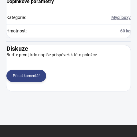
Doplňkové parametry
Kategorie
:
Mycí boxy
Hmotnost
:
60 kg
Diskuze
Buďte první, kdo napíše příspěvek k této položce.
Přidat komentář
Z
á