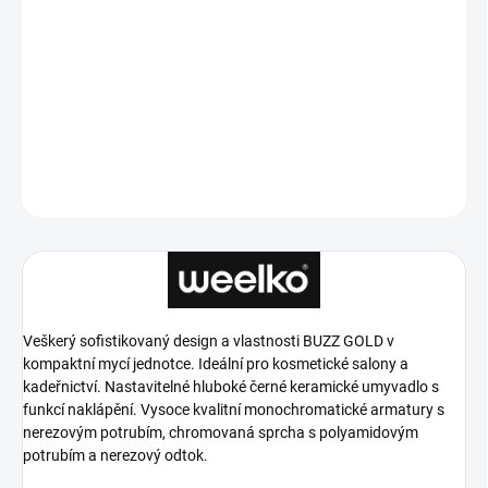
Veškerý sofistikovaný design a vlastnosti BUZZ GOLD v
kompaktní mycí jednotce. Ideální pro kosmetické salony a
kadeřnictví.
DETAILNÍ INFORMACE
ZEPTAT SE
Veškerý sofistikovaný design a vlastnosti BUZZ GOLD v
kompaktní mycí jednotce. Ideální pro kosmetické salony a
kadeřnictví. Nastavitelné hluboké černé keramické umyvadlo s
funkcí naklápění. Vysoce kvalitní monochromatické armatury s
nerezovým potrubím, chromovaná sprcha s polyamidovým
potrubím a nerezový odtok.