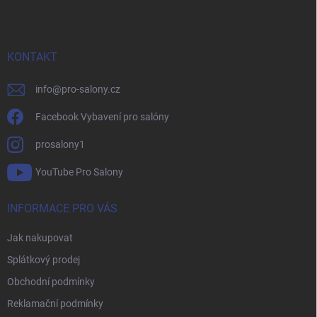
p
a
t
í
KONTAKT
info
@
pro-salony.cz
Facebook Vybavení pro salóny
prosalony1
YouTube Pro Salony
INFORMACE PRO VÁS
Jak nakupovat
Splátkový prodej
Obchodní podmínky
Reklamační podmínky