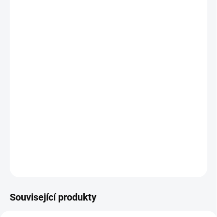
?
KOLEČKA
NOŽNÍ OVLADAČ
?
PROSTĚRADLO
?
FROTÉ
−
+
Přidat do košíku
Vysoce komfortní
křeslo
vybaveno
4
motory,
které
ovládají
výška
,
sklon
opěradla
,
sklon
sedla a sklon nohou
.
DETAILNÍ INFORMACE
ZEPTAT SE
Související produkty