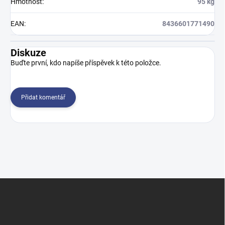
Hmotnost
:
95 kg
EAN
:
8436601771490
Diskuze
Buďte první, kdo napíše příspěvek k této položce.
Přidat komentář
Z
á
p
a