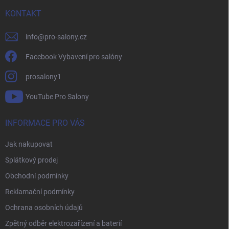
t
í
KONTAKT
info
@
pro-salony.cz
Facebook Vybavení pro salóny
prosalony1
YouTube Pro Salony
INFORMACE PRO VÁS
Jak nakupovat
Splátkový prodej
Obchodní podmínky
Reklamační podmínky
Ochrana osobních údajů
Zpětný odběr elektrozařízení a baterií