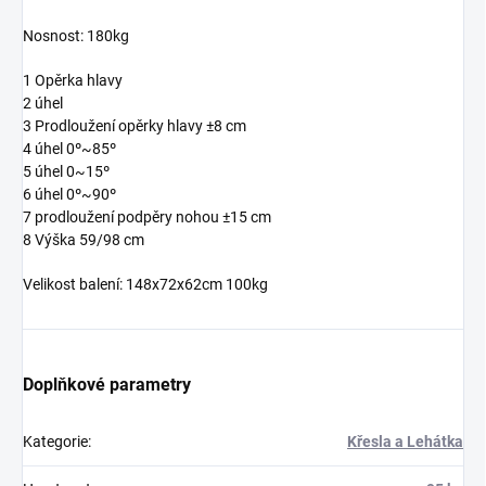
Nosnost: 180kg
1 Opěrka hlavy
2 úhel
3 Prodloužení opěrky hlavy ±8 cm
4 úhel 0º~85º
5 úhel 0~15º
6 úhel 0º~90º
7 prodloužení podpěry nohou ±15 cm
8 Výška 59/98 cm
Velikost balení: 148x72x62cm 100kg
Doplňkové parametry
Kategorie
:
Křesla a Lehátka