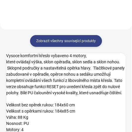
vyšetření. Swop B4 Pro má
lékařskou...
Zobrazit všechny související produkty
Vysoce komfortní
křeslo
vybaveno
4
motory,
které
ovládají
výška
,
sklon
opěradla
,
sklon
sedla a sklon nohou
.
Sklopné područky a nastavitelná opěrka hlavy. Tlačítkové panely
zabudované v opěradle, opěrce nohou a sedáku umožňují
kompletní ovládání všech funkcí z libovolného místa křesla. Tato
verze obsahuje funkci RESET pro uvedení křesla zpět do nulové
polohy. Bílé PU čalounění vysoké kvality, které usnadňuje čištění.
Velikost bez opěrek rukou: 184x60 cm
Velikost s opěrkami rukou: 184x85 cm
Váha: 88 Kg
Nosnost: PU
Motory: 4