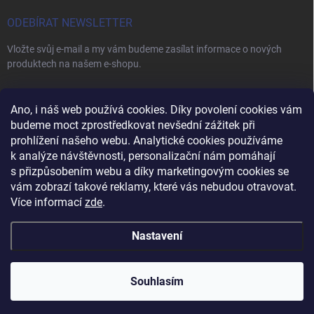
ODEBÍRAT NEWSLETTER
Vložte svůj e-mail a my vám budeme zasílat informace o nových
produktech na našem e-shopu.
E-MAIL
Ano, i náš web používá cookies. Díky povolení cookies vám
budeme moct zprostředkovat nevšední zážitek při
prohlížení našeho webu. Analytické cookies používáme
k analýze návštěvnosti, personalizační nám pomáhají
s přizpůsobením webu a díky marketingovým cookies se
Vložením e-mailu souhlasíte s
podmínkami ochrany osobních údajů
vám zobrazí takové reklamy, které vás nebudou otravovat.
Přihlásit se
Více informací
zde
.
Nastavení
Copyright 2026
Vybavení pro salóny
. Všechna práva vyhrazena.
Upravit
nastavení cookies
Souhlasím
Vytvořil Shoptet