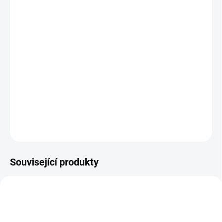
VARIANTA
−
+
Přidat do košíku
Elektrické kosmetické křeslo se 4 motory, vyhřívané.. Lze ovládat
výšku křesla, zádové opěradlo, nožní podnožku a sklon sedáku
kosmetického křesla
DETAILNÍ INFORMACE
ZEPTAT SE
Související produkty
NOVINKA