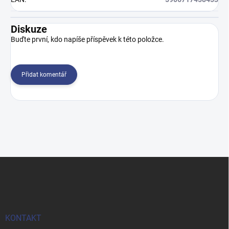
Diskuze
Buďte první, kdo napíše příspěvek k této položce.
Přidat komentář
Z
á
p
a
t
í
KONTAKT