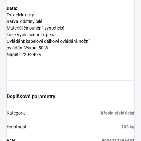
Data:
Typ: elektrický
Barva: odstíny bílé
Materiál čalounění: syntetická
kůže Výplň sedadla: pěna
Ovládání: kabelové dálkové ovládání, nožní
ovládání Výkon: 50 W
Napětí: 220-240 V
Doplňkové parametry
Kategorie
:
Křesla elektrická
Hmotnost
:
103 kg
EAN
:
5906717458453