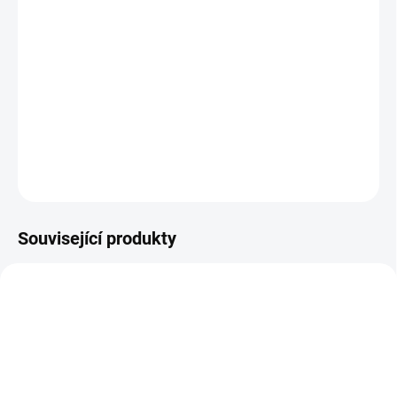
−
+
Přidat do košíku
Elektrické kosmetické křeslo Azzurro 803D
je vybaveno 3 pohony,
které se ovládají kabelovým dálkovým ovladačem nebo přiloženým
nožním pohonem.
DETAILNÍ INFORMACE
ZEPTAT SE
Související produkty