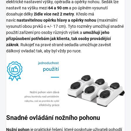
elektrické nastavení výšky, opěradla a opěrky nohou. Sedák lze
nastavit na výšku mezi
64 a 90 cm
a po úplném vysunutí
dosahuje délky
židle více než 2 metry
. Křeslo má
navíc
nastavitelnou opěrku hlavy a opěrky nohou
(maximální
vysunutí obou prvků o +/- 17 cm). Tyto rozměry umožňují snadné
použití zařízení pro osoby různých výšek a
umožňují jeho
přizpůsobení potřebám jak klienta, tak osoby provádějící
zákrok
. Rukojeť na pravé straně sedadla umožňuje zavěsit
dálkový ovladač tak, aby byl vždy po ruce.
Snadné ovládání nožního pohonu
Nožní pohon
je praktické řešení, které poskytuje uživateli pohodlí