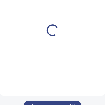
SKLADEM
SKLADEM
(2 KS)
(>5 KS)
Kosmetické tatérské
Depilační vosk v
křeslo elektrické Azzurro
plechovce zinek-argan
705
800ml
24 500 Kč
290 Kč
20 248 Kč bez DPH
240 Kč bez DPH
Detail
Do košíku
Kosmetické, tatérské křeslo
QUICKEPIL Wax v plechovce je
AZZURRO 705 elektrické, 1
speciálně vyroben pro
motor. Křeslo s nastavením
kosmetičky, které hledají
nahoru-dolů pomocí dálkového
vynikající výsledky
ovladače. Dva pedály na zadní
straně základny umožňují
plynulé...