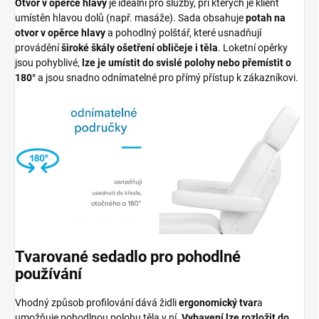
Otvor v opěrce hlavy
je ideální pro služby, při kterých je klient
umístěn hlavou dolů (např. masáže). Sada obsahuje
potah na
otvor v opěrce hlavy
a pohodlný polštář, které usnadňují
provádění
široké škály ošetření obličeje i těla
. Loketní opěrky
jsou pohyblivé,
lze je umístit do svislé polohy nebo přemístit o
180°
a jsou snadno odnímatelné pro přímý přístup k zákazníkovi.
Tvarované sedadlo pro pohodlné
používání
Vhodný způsob profilování dává židli
ergonomický tvar
a
umožňuje pohodlnou polohu těla v ní.
Vybavení lze rozložit do