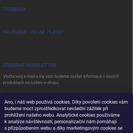
FACEBOOK
PŘIJÍMÁME ONLINE PLATBY
ODEBÍRAT NEWSLETTER
Vložte svůj e-mail a my vám budeme zasílat informace o nových
produktech na našem e-shopu.
E-MAIL
Ano, i náš web používá cookies. Díky povolení cookies vám
budeme moct zprostředkovat nevšední zážitek při
prohlížení našeho webu. Analytické cookies používáme
k analýze návštěvnosti, personalizační nám pomáhají
s přizpůsobením webu a díky marketingovým cookies se
Vložením e-mailu souhlasíte s
podmínkami ochrany osobních údajů