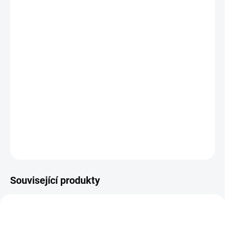
OTVOR DÝCHACÍ V
HLAVOVÉ ČÁSTI
?
PROSTĚRADLO
?
FROTÉ
−
+
Přidat do košíku
Ivette profesionální elektrické křeslo na ošetření řas bílé
DETAILNÍ INFORMACE
ZEPTAT SE
Související produkty