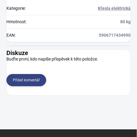
Kategorie
:
Křesla elektrická
Hmotnost
:
80 kg
EAN
:
5906717434990
Diskuze
Buďte první, kdo napíše příspěvek k této položce.
Přidat komentář
Z