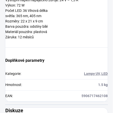
Výkon: 72 W
Počet LED: 36 Vlnová délka
světla: 365 nm, 405 nm
Rozměry: 22 x 21 x 9 cm
Barva pouzdra: odstíny bílé
Materiál pouzdra: plastová
Záruka: 12 měsíců
Doplňkové parametry
Kategorie
:
Lampy UV, LED
Hmotnost
:
1.5 kg
EAN
:
5906717462108
Diskuze