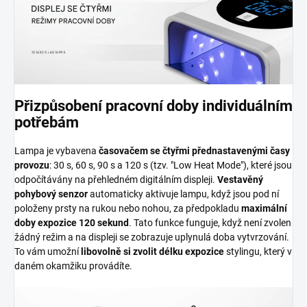
Přizpůsobení pracovní doby individuálním
potřebám
Lampa je vybavena
časovačem se čtyřmi přednastavenými časy
provozu
: 30 s, 60 s, 90 s a 120 s (tzv. "Low Heat Mode"), které jsou
odpočítávány na přehledném digitálním displeji.
Vestavěný
pohybový senzor
automaticky aktivuje lampu, když jsou pod ní
položeny prsty na rukou nebo nohou, za předpokladu
maximální
doby expozice 120 sekund
. Tato funkce funguje, když není zvolen
žádný režim a na displeji se zobrazuje uplynulá doba vytvrzování.
To vám umožní
libovolně si zvolit délku expozice
stylingu, který v
daném okamžiku provádíte.