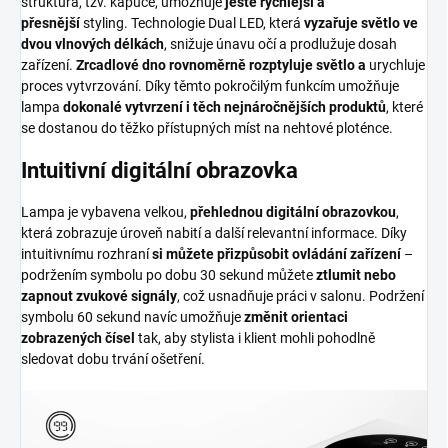
struktura, tzv. kapuce, umožňuje
ještě rychlejší a
přesnější
styling. Technologie Dual LED, která
vyzařuje světlo ve
dvou vlnových délkách
, snižuje únavu očí a prodlužuje dosah
zařízení.
Zrcadlové dno rovnoměrně rozptyluje světlo a
urychluje
proces vytvrzování. Díky těmto pokročilým funkcím umožňuje
lampa
dokonalé vytvrzení i těch nejnáročnějších produktů
, které
se dostanou do těžko přístupných míst na nehtové ploténce.
Intuitivní digitální obrazovka
Lampa je vybavena velkou,
přehlednou digitální obrazovkou
,
která zobrazuje úroveň nabití a další relevantní informace. Díky
intuitivnímu rozhraní
si můžete přizpůsobit ovládání zařízení
–
podržením symbolu po dobu 30 sekund můžete
ztlumit nebo
zapnout zvukové signály
, což usnadňuje práci v salonu. Podržení
symbolu 60 sekund navíc umožňuje
změnit orientaci
zobrazených čísel
tak, aby stylista i klient mohli pohodlně
sledovat dobu trvání ošetření.