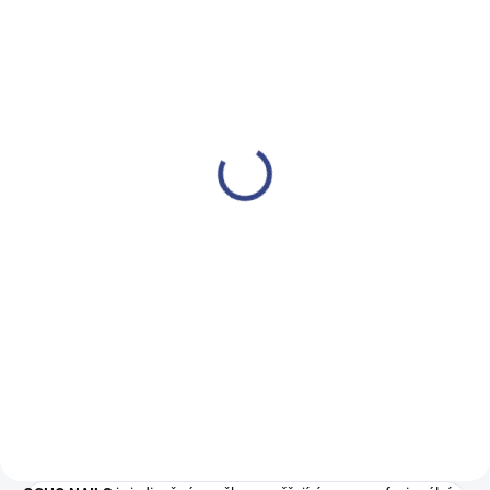
SKLADEM
(>5 KS)
Kosmetický stůl 312 s
kazetovým absorbérem
bílý levý
16 250 Kč
13 430 Kč bez DPH
Do košíku
Funkční kosmetický stůl 312 se
sběračem prachu je ideální pro
kosmetické salony, zejména pro
styling nehtů.