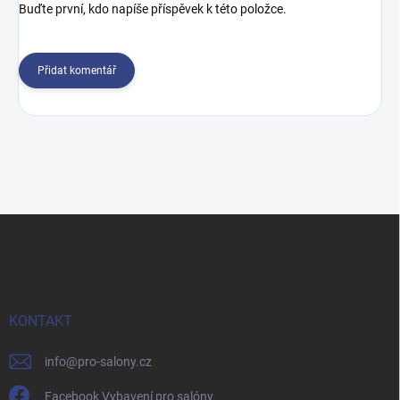
Buďte první, kdo napíše příspěvek k této položce.
Přidat komentář
Z
á
p
a
t
í
KONTAKT
info
@
pro-salony.cz
Facebook Vybavení pro salóny