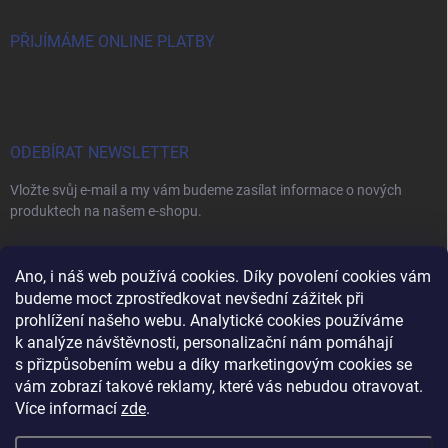
PŘIJÍMÁME ONLINE PLATBY
ODEBÍRAT NEWSLETTER
Vložte svůj e-mail a my vám budeme zasílat informace o nových
produktech na našem e-shopu.
E-MAIL
Ano, i náš web používá cookies. Díky povolení cookies vám
budeme moct zprostředkovat nevšední zážitek při
prohlížení našeho webu. Analytické cookies používáme
k analýze návštěvnosti, personalizační nám pomáhají
s přizpůsobením webu a díky marketingovým cookies se
Vložením e-mailu souhlasíte s
podmínkami ochrany osobních údajů
vám zobrazí takové reklamy, které vás nebudou otravovat.
Přihlásit se
Více informací
zde
.