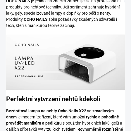
OCHO NAILS
je jedinečná značka zaměřující se na profesionální
produkty pro nehtové techniky. Její sortiment zahrnuje hybridní
laky, gely, specializované lampy a doplňky pro péči o nehty.
Produkty
OCHO NAILS
splní požadavky zkušených uživatelů i
těch, kteří s manikúrou teprve začínají.
Perfektní vytvrzení nehtů kdekoli
Bezdrátová lampa na nehty Ocho Nails X22 se zrcadlovým
dnem
je moderní zařízení, které vám umožní
rychle a pohodlně
provádět manikúru a pedikúru
s použitím hybridních laků, gelů a
dalších přípravků vytvrzujících světlem.
Rovnoměrně rozmístěné