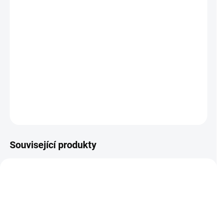
−
+
Přidat do košíku
Bezdrátová lampa na nehty Ocho Nails X22 se zrcadlovým
dnem
je moderní zařízení, které vám umožní
rychle a pohodlně
provádět manikúru a pedikúru
s použitím hybridních laků, gelů a
dalších přípravků vytvrzujících světlem.
DETAILNÍ INFORMACE
ZEPTAT SE
Související produkty