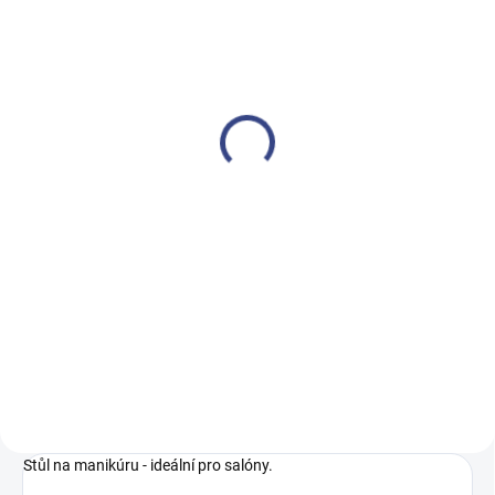
SKLADEM
(>5 KS)
Kosmetický stůl 312 s
kazetovým absorbérem
bílý levý
16 250 Kč
13 430 Kč bez DPH
Do košíku
Funkční kosmetický stůl 312 se
sběračem prachu je ideální pro
kosmetické salony, zejména pro
styling nehtů.
Stůl na manikúru - ideální pro salóny.