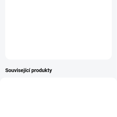
−
+
Přidat do košíku
Elegantní moderní kosmetický stůl
- má
dvě skříňky
a
zásuvky
různé
velikosti
a
pohlcovač prachu.
Stůl je
stabilní
,
snadno přemístitelný.
DETAILNÍ INFORMACE
ZEPTAT SE
Související produkty