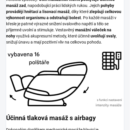
masáž zad
, napodobující práci lidských rukou. Jejich
pohyby
provádějí hnětací a lisovací masáž
, díky které
zlepšují celkovou
výkonnost organismu a odstraňují bolest
. Po každé masáži v
křesle je patrné výrazné snížení svalového napětí a tělo se
příjemně uvolní a stimuluje. Vestavěný
masážní váleček na
nohy
využívá akupresurní metody, které účinně
uvolňují svaly
,
snižují únavu a mají pozitivní vliv na celkovou pohodu.
Účinná tlaková masáž s airbagy
Dokonalým doplňkem mechanické masáže hlavicí je