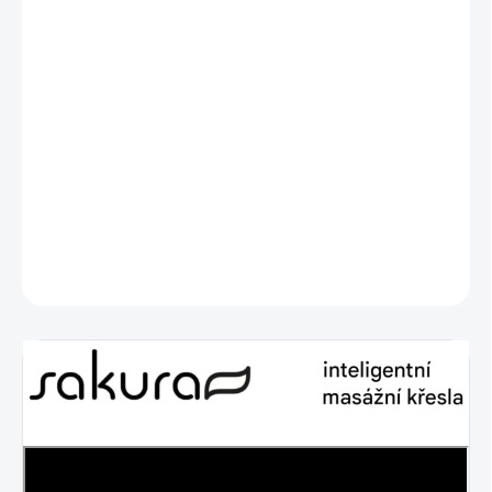
−
+
Přidat do košíku
Masážní křeslo Sakura Classic 305
je pohodlný model, který díky
svým různým funkcím poskytuje uživateli
komplexní
masáž.
Elektrický, Dálkové ovládání, S masážní funkcí, S funkcí
kolébky, Bluetooth reproduktor.
DETAILNÍ INFORMACE
ZEPTAT SE