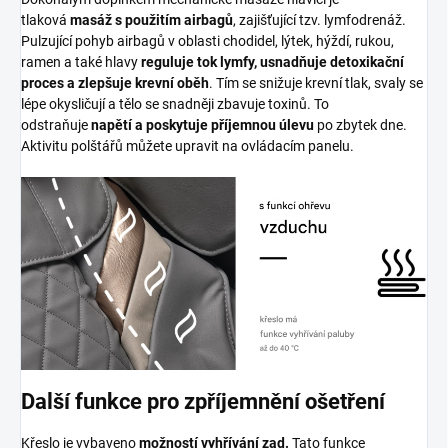
tlaková
masáž s použitím airbagů
, zajišťující tzv. lymfodrenáž.
Pulzující pohyb airbagů v oblasti chodidel, lýtek, hýždí, rukou,
ramen a také hlavy
reguluje tok lymfy, usnadňuje detoxikační
proces a zlepšuje krevní oběh
. Tím se snižuje krevní tlak, svaly se
lépe okysličují a tělo se snadněji zbavuje toxinů. To
odstraňuje
napětí a poskytuje příjemnou úlevu
po zbytek dne.
Aktivitu polštářů můžete upravit na ovládacím panelu.
Další funkce pro zpříjemnění ošetření
Křeslo je vybaveno
možností vyhřívání zad.
Tato funkce