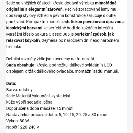
šedé na vnějších částech křesla dodává výrobku
mimořádně
originální a elegantní zároveň
. Pečlivě zpracované lemy mu
dodávají stylový vzhled a pevná konstrukce zaručuje dlouhé
používání. Kompaktní model s
estetickou povrchovou úpravou a
klasickými barvami
se perfektně hodí do každého interiéru.
Masážní křeslo Sakura Classic 305 je
perfektní způsob, jak
relaxovat kdykoliv
, zejména po náročném dni nebo náročném
tréninku.
Detailní rozměry židle jsou uvedeny na fotografii.
Sada obsahuje:
křeslo, podnožku, dálkové ovládání s LCD
displejem, držák dálkového ovladače, montážní sadu, manuál.
Data:
Barva: odstíny
šedé Materiál čalounění: syntetická
kůže Výplň sedadla: pěna
Doporučená doba masáže: 15 minut
Nastavitelná pracovní doba: 5, 10, 15, 20, 25 a 30 minut
Výkon: 80 W
Napětí: 220-240 V