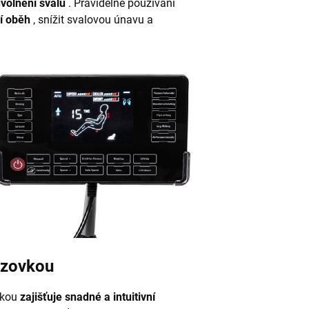
uvolnění svalů
. Pravidelné používání
ní oběh
, snížit svalovou únavu a
azovkou
vkou
zajišťuje snadné a intuitivní