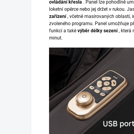
ovládání křesla
. Panel lze pohodlně um
loketní opěrce nebo jej držet v rukou. Ja
zařízení
, včetně masírovaných oblastí, 
zvoleného programu. Panel umožňuje př
funkcí a také
výběr délky sezení
, která
minut.