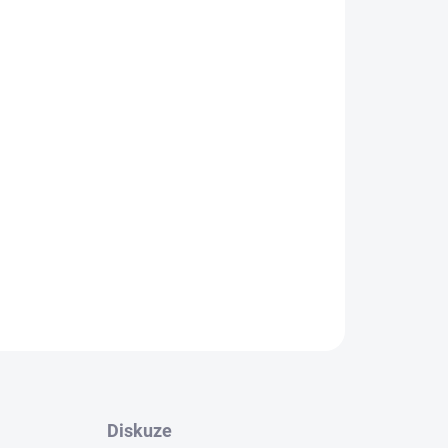
Přidat do košíku
Sakura Classic 306A
je navrženo pro naprosté
ci. Díky
pokročilým funkcím
, jako jsou masážní
 polštáře pro tlakovou masáž různých částí těla,
elaxaci a uvolnění svalů
.
ZEPTAT SE
Diskuze