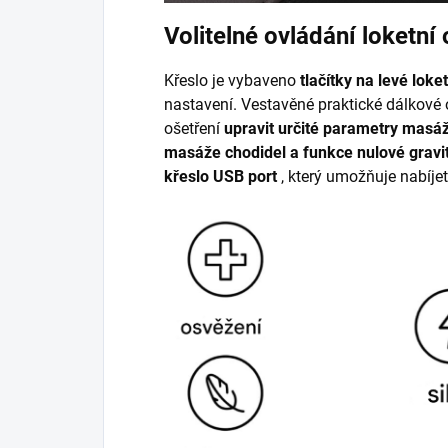
Volitelné ovládání loketní
Křeslo je vybaveno
tlačítky na levé loke
nastavení. Vestavěné praktické dálkové
ošetření
upravit určité parametry masáže
masáže chodidel a funkce nulové gravit
křeslo
USB port
, který umožňuje nabíje