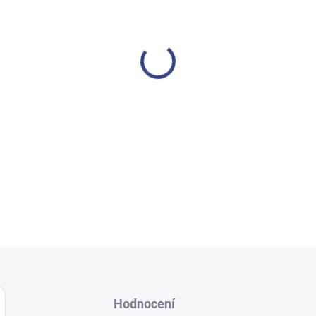
−
+
Kompaktní
masážní křeslo 
pohodlí a komplexní regenera
hlavice pro záda a vzduchové
poskytuje zařízení
hlubokou r
DETAILNÍ INFORMACE
Hodnocení