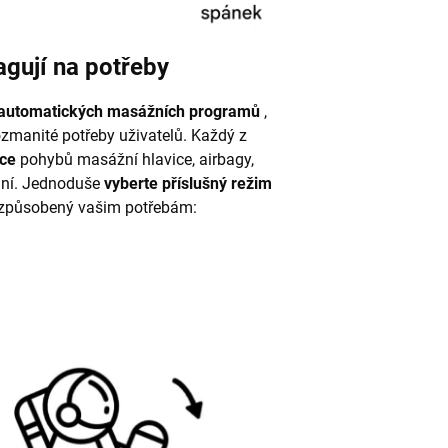
gují na potřeby
automatických masážních programů
,
ozmanité potřeby uživatelů. Každý z
nce
pohybů masážní hlavice, airbagy,
ání. Jednoduše
vyberte příslušný režim
přizpůsobený vašim potřebám: