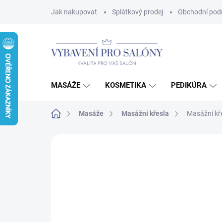
Přejít
Jak nakupovat
Splátkový prodej
Obchodní pod
na
obsah
MASÁŽE
KOSMETIKA
PEDIKÚRA
Domů
Masáže
Masážní křesla
Masážní kř
Neohodnoceno
Podrobnosti hodnoce