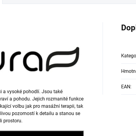
Dop
Katego
Hmotn
EAN
:
ci a vysoké pohodlí. Jsou také
draví a pohodu. Jejich rozmanité funkce
kající volbu jak pro masážní terapii, tak
livou pozorností k detailu a stanou se
i prostoru.