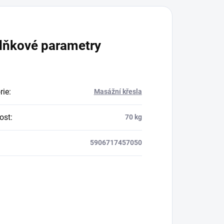
lňkové parametry
rie
:
Masážní křesla
ost
:
70 kg
5906717457050