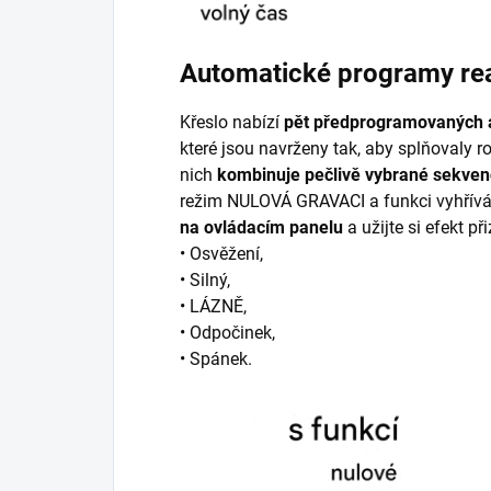
Automatické programy rea
Křeslo nabízí
pět předprogramovaných 
které jsou navrženy tak, aby splňovaly r
nich
kombinuje pečlivě vybrané sekve
režim NULOVÁ GRAVACI a funkci vyhřív
na ovládacím panelu
a užijte si efekt 
• Osvěžení,
• Silný,
• LÁZNĚ,
• Odpočinek,
• Spánek.