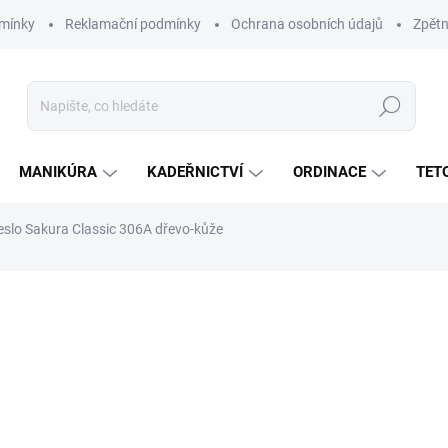
mínky
Reklamační podmínky
Ochrana osobních údajů
Zpětn
Hledat
MANIKÚRA
KADEŘNICTVÍ
ORDINACE
TET
eslo Sakura Classic 306A dřevo-kůže
ní
24 490 Kč
20 240 Kč bez DPH
Měrná
SKLADEM
(2 KS)
cena: