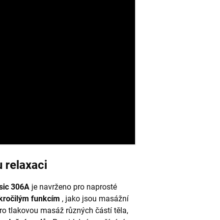
 relaxaci
sic 306A
je navrženo pro naprosté
kročilým funkcím
, jako jsou masážní
ro tlakovou masáž různých částí těla,