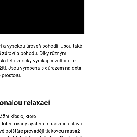
ci a vysokou úroveň pohodlí. Jsou také
é zdraví a pohodu. Díky různým
a této značky vynikající volbou jak
ití. Jsou vyrobena s důrazem na detail
 prostoru.
nalou relaxaci
žní křeslo, které
. Integrovaný systém masážních hlavic
é polštáře provádějí tlakovou masáž