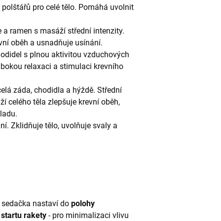
 polštářů pro celé tělo. Pomáhá uvolnit
e a ramen s masáží střední intenzity.
evní oběh a usnadňuje usínání.
hodidel s plnou aktivitou vzduchových
hlubokou relaxaci a stimulaci krevního
celá záda, chodidla a hýždě. Střední
í celého těla zlepšuje krevní oběh,
áladu.
. Zklidňuje tělo, uvolňuje svaly a
sedačka nastaví do
polohy
 startu rakety
- pro minimalizaci vlivu