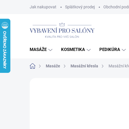
Přejít
Jak nakupovat
Splátkový prodej
Obchodní pod
na
obsah
MASÁŽE
KOSMETIKA
PEDIKÚRA
Domů
Masáže
Masážní křesla
Masážní kř
Neohodnoceno
Podrobnosti hodnoce