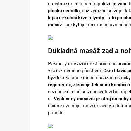
gravitace na tělo. V této poloze
je váha 
plochu sedadla
, což výrazně snižuje tla
lepší cirkulaci krve a lymfy
. Tato
poloh
masáž
- poskytuje maximální uvolnění a
Důkladná masáž zad a no
Pokročilý masážní mechanismus
účinně
vícerozměrného působení.
Osm hlavic p
hýždě
a kopíruje ruční masážní techniky 
regeneraci, zlepšuje tělesnou kondici 
sezení je citelné snížení svalového napět
si.
Vestavěný masážní přístroj na nohy 
účinně uvolňuje unavené svaly, odstraňu
pohodu.