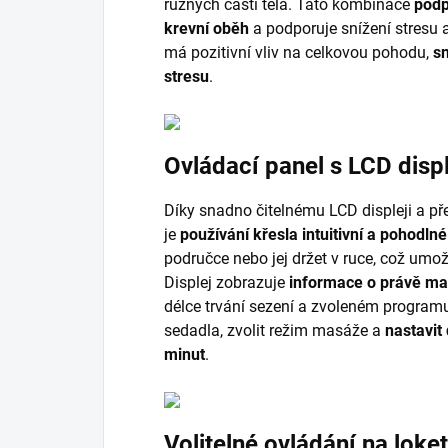
různých částí těla. Tato kombinace
podp
krevní oběh
a podporuje snížení stresu 
má pozitivní vliv na celkovou pohodu,
sn
stresu
.
Ovládací panel s LCD disp
Díky snadno čitelnému LCD displeji a p
je
používání křesla intuitivní a pohodlné
područce nebo jej držet v ruce, což umo
Displej zobrazuje
informace o právě mas
délce trvání sezení a zvoleném programu
sedadla, zvolit režim masáže a
nastavit
minut
.
Volitelné ovládání na loke