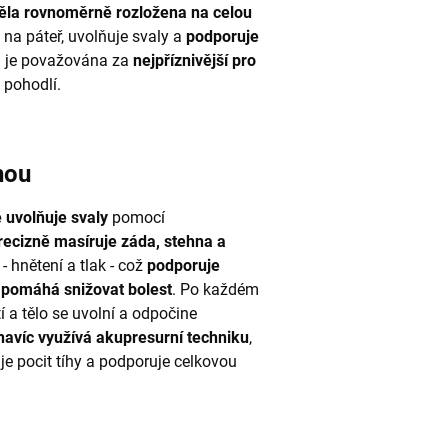
těla rovnoměrně rozložena na celou
k na páteř, uvolňuje svaly a
podporuje
a
je považována za
nejpříznivější pro
 pohodlí.
hou
 uvolňuje svaly
pomocí
recizně masíruje záda, stehna a
- hnětení a tlak - což
podporuje
a pomáhá snižovat bolest
. Po každém
í a tělo se uvolní a odpočine
navíc využívá akupresurní techniku
,
je pocit tíhy a podporuje celkovou