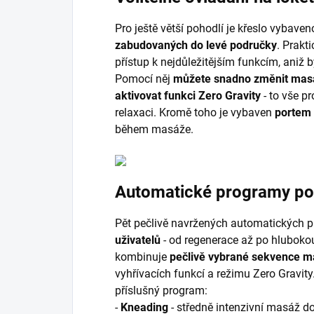
Pro ještě větší pohodlí je křeslo vybaven
zabudovaných do levé područky
. Prakt
přístup k nejdůležitějším funkcím, aniž 
Pomocí něj
můžete snadno změnit masá
aktivovat funkci Zero Gravity
- to vše p
relaxaci. Kromě toho je vybaven
portem
během masáže.
Automatické programy pod
Pět pečlivě navržených automatických 
uživatelů
- od regenerace až po hlubokou
kombinuje
pečlivě vybrané sekvence ma
vyhřívacích funkcí a režimu Zero Gravit
příslušný program:
-
Kneading
- středně intenzivní masáž 