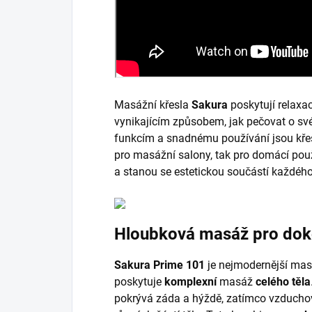
Masážní křesla
Sakura
poskytují relaxa
vynikajícím způsobem, jak pečovat o sv
funkcím a snadnému používání jsou křesl
pro masážní salony, tak pro domácí použ
a stanou se estetickou součástí každého
Hloubková masáž pro doko
Sakura Prime 101
je nejmodernější masá
poskytuje
komplexní
masáž
celého těla
pokrývá záda a hýždě, zatímco vzduchov