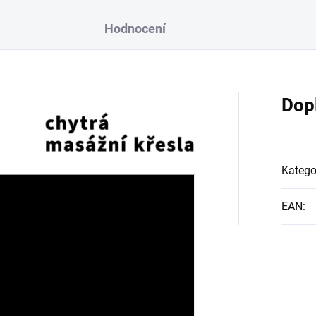
Hodnocení
Dop
Katego
EAN
: