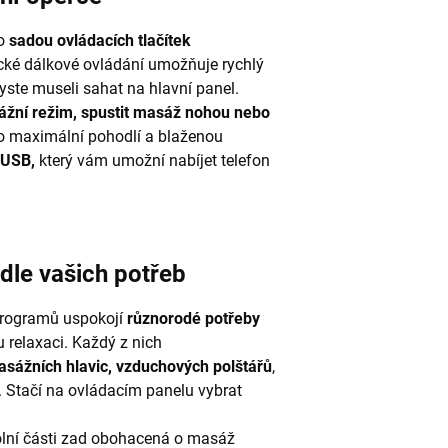
o
sadou ovládacích tlačítek
ické dálkové ovládání umožňuje rychlý
byste museli sahat na hlavní panel.
žní režim, spustit masáž nohou nebo
ro maximální pohodlí a blaženou
 USB,
který vám umožní nabíjet telefon
le vašich potřeb
programů uspokojí
různorodé potřeby
 relaxaci. Každý z nich
sážních hlavic, vzduchových polštářů
,
y. Stačí na ovládacím panelu vybrat
dolní části zad obohacená o masáž