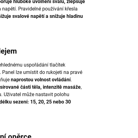
oruje hluboké uvolnění svalů, zlepšuje
a napětí. Pravidelné používání křesla
ižuje svalové napětí a snižuje hladinu
lejem
řehlednému uspořádání tlačítek
. Panel lze umístit do rukojeti na pravé
žňuje
naprostou volnost ovládání
.
írované části těla, intenzitě masáže
,
. Uživatel může nastavit polohu
 délku sezení: 15, 20, 25 nebo 30
tní opěrce