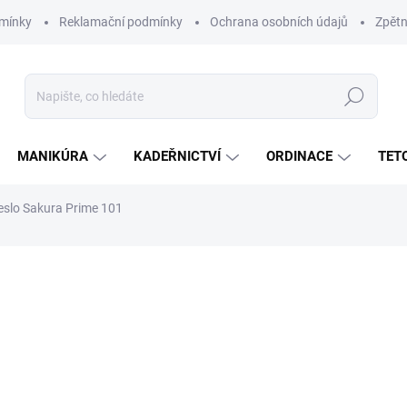
mínky
Reklamační podmínky
Ochrana osobních údajů
Zpětn
Hledat
MANIKÚRA
KADEŘNICTVÍ
ORDINACE
TET
eslo Sakura Prime 101
ní
18 150 Kč
15 000 Kč bez DPH
Měrná
ZVOLTE VARIANTU
cena:
VARIANTA