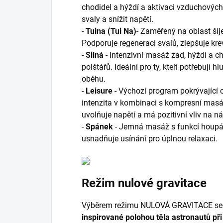
chodidel a hýždí a aktivaci vzduchových
svaly a snížit napětí.
-
Tuina (Tui Na)
- Zaměřený na oblast šíj
Podporuje regeneraci svalů, zlepšuje kr
-
Silná
- Intenzivní masáž zad, hýždí a c
polštářů. Ideální pro ty, kteří potřebují 
oběhu.
-
Leisure
- Výchozí program pokrývající 
intenzita v kombinaci s kompresní masáž
uvolňuje napětí a má pozitivní vliv na n
-
Spánek
- Jemná masáž s funkcí houpání
usnadňuje usínání pro úplnou relaxaci.
Režim nulové gravitace
Výběrem režimu NULOVÁ GRAVITACE se 
inspirované polohou těla astronautů při