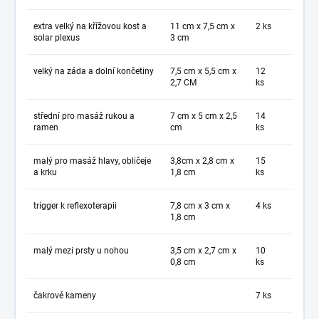
extra velký na křížovou kost a
11 cm x 7,5 cm x
2 ks
solar plexus
3 cm
velký na záda a dolní končetiny
7,5 cm x 5,5 cm x
12
2,7 CM
ks
střední pro masáž rukou a
7 cm x 5 cm x 2,5
14
ramen
cm
ks
malý pro masáž hlavy, obličeje
3,8cm x 2,8 cm x
15
a krku
1,8 cm
ks
trigger k reflexoterapii
7,8 cm x 3 cm x
4 ks
1,8 cm
malý mezi prsty u nohou
3,5 cm x 2,7 cm x
10
0,8 cm
ks
čakrové kameny
7 ks