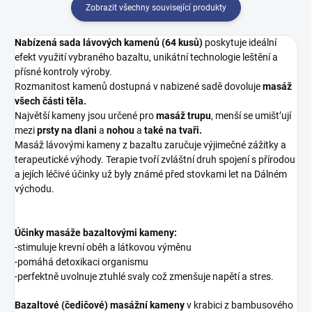
Zobrazit všechny související produkty
Nabízená sada lávových kamenů (64 kusů)
poskytuje ideální
efekt využití vybraného bazaltu, unikátní technologie leštění a
přísné kontroly výroby.
Rozmanitost kamenů dostupná v nabizené sadě dovoluje
masáž
všech části těla.
Najvětší kameny jsou určené pro
masáž trupu
, menší se umišt’ují
mezi
prsty na dlani
a
nohou
a
také na tvaři.
Masáž lávovými kameny z bazaltu zaručuje výjimečné zážitky a
terapeutické výhody. Terapie tvoří zvláštní druh spojení s přírodou
a jejích léčivé účinky už byly známé před stovkami let na Dálném
východu.
Účinky masáže bazaltovými kameny:
-stimuluje krevní oběh a látkovou výměnu
-pomáhá detoxikaci organismu
-perfektně uvolnuje ztuhlé svaly což zmenšuje napětí a stres.
Bazaltové (čedičové) masážní kameny
v krabici z bambusového