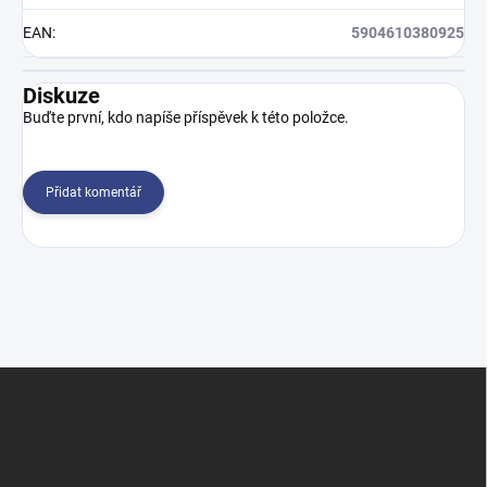
EAN
:
5904610380925
Diskuze
Buďte první, kdo napíše příspěvek k této položce.
Přidat komentář
Z
á
p
a
t