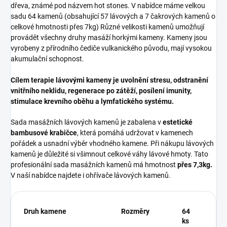
dřeva, známé pod názvem hot stones. V nabídce máme velkou
sadu
64 kamenů (obsahující 57 lávových a 7 čakrových kamenů o
celkové hmotnosti přes 7kg)
Různé velikosti kamenů umožňují
provádět všechny druhy masáží horkými kameny. Kameny jsou
vyrobeny z přírodního čediče vulkanického původu, mají vysokou
akumulační schopnost.
Cílem terapie lávovými kameny je uvolnění stresu, odstranění
vnitřního neklidu, regenerace po zátěží, posílení imunity,
stimulace krevního oběhu a lymfatického systému.
Sada masážních lávových kamenů je zabalena v
estetické
bambusové krabičce
, která pomáhá udržovat v kamenech
pořádek a usnadní výběr vhodného kamene. Při nákupu lávových
kamenů je důležité si všimnout celkové váhy lávové hmoty. Tato
profesionální sada masážních kamenů má hmotnost
přes 7,3kg.
V naší nabídce najdete i ohřívače lávových kamenů.
Druh kamene
Rozměry
64
ks