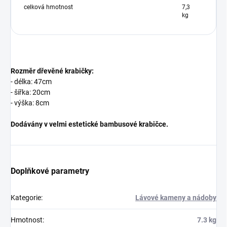
celková hmotnost
7,3
kg
Rozměr dřevěné krabičky:
- délka: 47cm
- šířka: 20cm
- výška: 8cm
Dodávány v velmi estetické bambusové krabičce.
Doplňkové parametry
Kategorie
:
Lávové kameny a nádoby
Hmotnost
:
7.3 kg