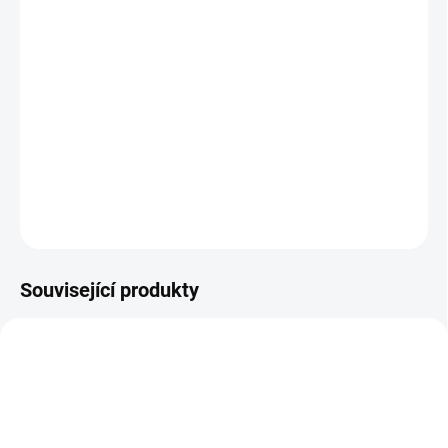
−
+
Přidat do košíku
Masážní bazaltové kameny
v
bambusové krabičce.
Vyrobeny z
přírodního čediče vulkanického původu
s vysokou
akumulační
schopností. Souprava zahrnuje
64 lávových kamenů
a vystačí na
provedení
všech druhů masáží.
DETAILNÍ INFORMACE
ZEPTAT SE
Související produkty