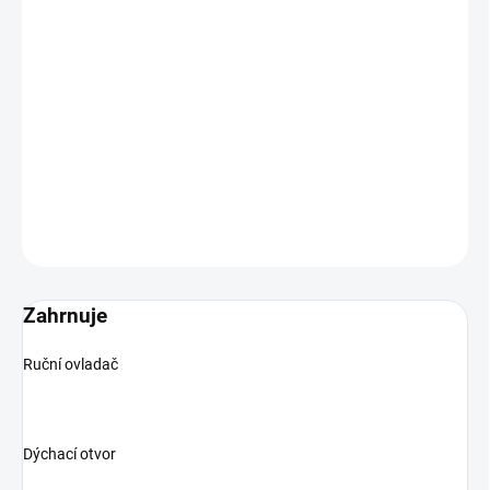
VARIANTA
−
+
Přidat do košíku
Masážní lehátko SEEM
DETAILNÍ INFORMACE
ZEPTAT SE
Zahrnuje
Ruční ovladač
Dýchací otvor