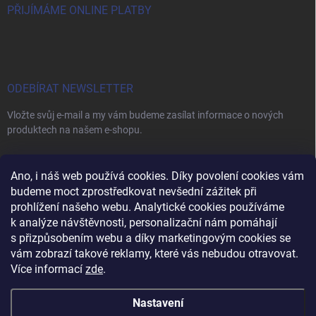
PŘIJÍMÁME ONLINE PLATBY
ODEBÍRAT NEWSLETTER
Vložte svůj e-mail a my vám budeme zasílat informace o nových
produktech na našem e-shopu.
E-MAIL
Ano, i náš web používá cookies. Díky povolení cookies vám
budeme moct zprostředkovat nevšední zážitek při
prohlížení našeho webu. Analytické cookies používáme
k analýze návštěvnosti, personalizační nám pomáhají
s přizpůsobením webu a díky marketingovým cookies se
Vložením e-mailu souhlasíte s
podmínkami ochrany osobních údajů
vám zobrazí takové reklamy, které vás nebudou otravovat.
Přihlásit se
Více informací
zde
.
Nastavení