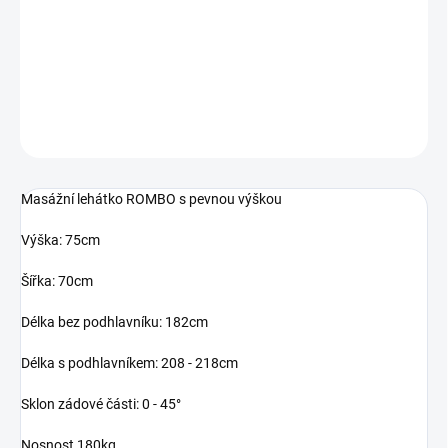
Masážní lehátko ROMBO s pevnou výškou 190x70x75 cm
DETAILNÍ INFORMACE
ZEPTAT SE
Masážní lehátko ROMBO s pevnou výškou
Výška: 75cm
Šířka: 70cm
Délka bez podhlavníku: 182cm
Délka s podhlavníkem: 208 - 218cm
Sklon zádové části: 0 - 45°
Nosnost 180kg