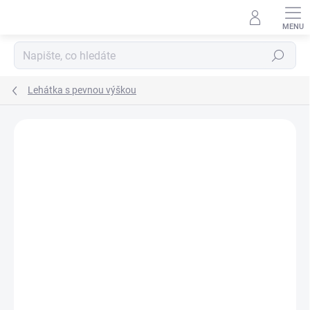
Přejít
na
obsah
Hledat
Lehátka s pevnou výškou
Podrobnosti hodnocení
Neohodnoceno