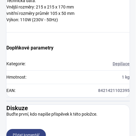
Technická data:
Vnější rozměry: 215 x 215 x 170 mm
vnitřní rozměry průměr 105 x 50 mm
Výkon: 110W (230V - 50Hz)
Doplňkové parametry
Kategorie
:
Depilace
Hmotnost
:
1 kg
EAN
:
8421421102395
Diskuze
Buďte první, kdo napíše příspěvek k této položce.
Přidat komentář