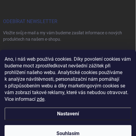
ODEBÍRAT NEWSLETTER
Vložte svůj e-mail a my vám budeme zasílat informace o nových
produktech na našem e-shopu.
E-MAIL
Ano, i náš web používá cookies. Díky povolení cookies vám
budeme moct zprostředkovat nevšední zážitek při
prohlížení našeho webu. Analytické cookies používáme
k analýze návštěvnosti, personalizační nám pomáhají
s přizpůsobením webu a díky marketingovým cookies se
Vložením e-mailu souhlasíte s
podmínkami ochrany osobních údajů
vám zobrazí takové reklamy, které vás nebudou otravovat.
Přihlásit se
Více informací
zde
.
Nastavení
Copyright 2026
Vybavení pro salóny
. Všechna práva vyhrazena.
Upravit
nastavení cookies
Souhlasím