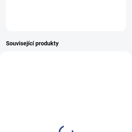
DETAILNÍ INFORMACE
ZEPTAT SE
Související produkty
SKLADEM
SKLADEM
(2 KS)
(>5 KS)
Kosmetické křeslo
Depilační vosk
[WKE036.4.A66] SIMUS
bezpáskový zrnka
filmwax elastický 1kg
36 900 Kč