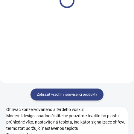
růže
520 Kč
30 496 Kč bez DPH
430 Kč bez DPH
Do košíku
Do košíku
Luxusní kosmetické křeslo s velmi
stabilní konstrukcí.
Depilflax 100 flexibilní depilační
vosk s nízkým bodem tání
perlově růžové růže 1000 g
Zobrazit všechny související produkty
Ohřívač konzervovaného a tvrdého vosku:
Moderní design, snadno čistitelné pouzdro z kvalitního plastu,
průhledné víko, nastavitelná teplota, indikátor signalizace ohřevu,
termostat udržující nastavenou teplotu.