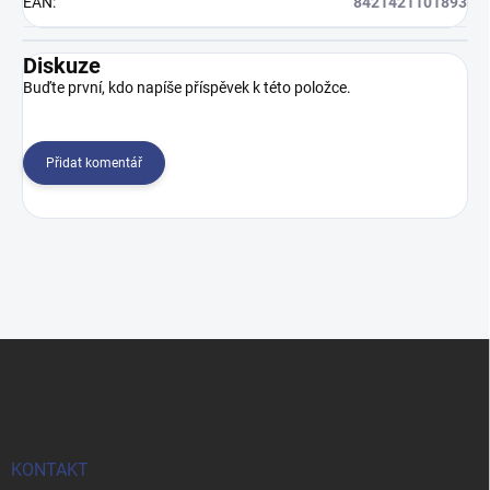
EAN
:
8421421101893
Diskuze
Buďte první, kdo napíše příspěvek k této položce.
Přidat komentář
Z
á
p
a
t
í
KONTAKT