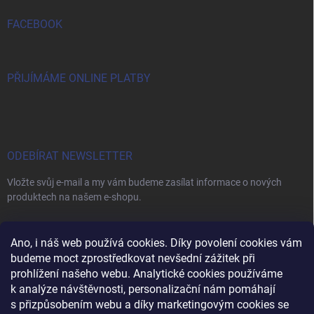
FACEBOOK
PŘIJÍMÁME ONLINE PLATBY
ODEBÍRAT NEWSLETTER
Vložte svůj e-mail a my vám budeme zasílat informace o nových
produktech na našem e-shopu.
E-MAIL
Ano, i náš web používá cookies. Díky povolení cookies vám
budeme moct zprostředkovat nevšední zážitek při
prohlížení našeho webu. Analytické cookies používáme
k analýze návštěvnosti, personalizační nám pomáhají
s přizpůsobením webu a díky marketingovým cookies se
Vložením e-mailu souhlasíte s
podmínkami ochrany osobních údajů