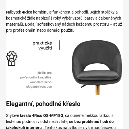
Nábytek
4Rico
kombinuje funkčnost a pohodlí. Jejich stoličky a
kosmetické židle nabízejí široký výběr vzorů, barev a čalouněných
materiálů. Dodají sofistikovaný nádech každému prostoru – ať už
pro profesionální nebo domácí použití.
Elegantní, pohodlné křeslo
Stylové
křeslo 4Rico QS-MF18G,
čalouněné měkkou látkou s
leštěnou podnoží v odstínech zlaté,
se bez problémů hodí do
jakéhokoli interiéru
. Tento kus nábytku se pyšní nadčasovou