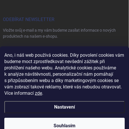
ODEBÍRAT NEWSLETTER
Vložte svůj e-mail a my vám budeme zasílat informace o nových
produktech na našem e-shopu.
E-MAIL
Ano, i náš web používá cookies. Díky povolení cookies vám
budeme moct zprostředkovat nevšední zážitek při
prohlížení našeho webu. Analytické cookies používáme
k analýze návštěvnosti, personalizační nám pomáhají
s přizpůsobením webu a díky marketingovým cookies se
Vložením e-mailu souhlasíte s
podmínkami ochrany osobních údajů
vám zobrazí takové reklamy, které vás nebudou otravovat.
Přihlásit se
Více informací
zde
.
Nastavení
Copyright 2026
Vybavení pro salóny
. Všechna práva vyhrazena.
Upravit
nastavení cookies
Souhlasím