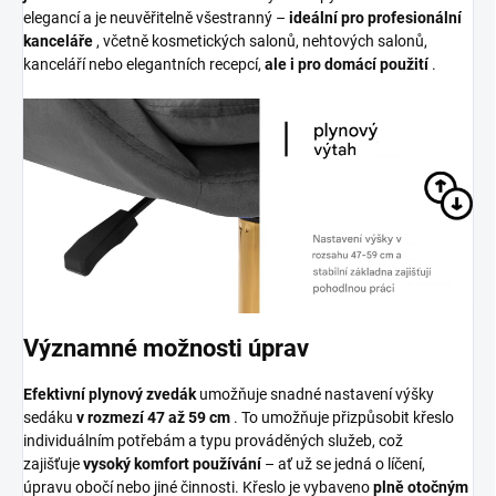
elegancí a je neuvěřitelně všestranný –
ideální pro profesionální
kanceláře
, včetně kosmetických salonů, nehtových salonů,
kanceláří nebo elegantních recepcí,
ale i pro domácí použití
.
Významné možnosti úprav
Efektivní plynový zvedák
umožňuje snadné nastavení výšky
sedáku
v rozmezí 47 až 59 cm
. To umožňuje přizpůsobit křeslo
individuálním potřebám a typu prováděných služeb, což
zajišťuje
vysoký komfort používání
– ať už se jedná o líčení,
úpravu obočí nebo jiné činnosti. Křeslo je vybaveno
plně otočným