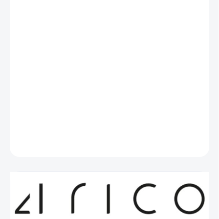
−
+
Přidat do košíku
Stylové
křeslo 4Rico QS-MF18G,
čalouněné měkkou látkou s
leštěnou podnoží v odstínech zlaté,
se bez problémů hodí do
jakéhokoli interiéru
. Tento kus nábytku se pyšní nadčasovou
elegancí a je neuvěřitelně všestranný –
ideální pro profesionální
kanceláře
, včetně kosmetických salonů, nehtových salonů,
kanceláří nebo elegantních recepcí,
ale i pro domácí použití
.
DETAILNÍ INFORMACE
ZEPTAT SE