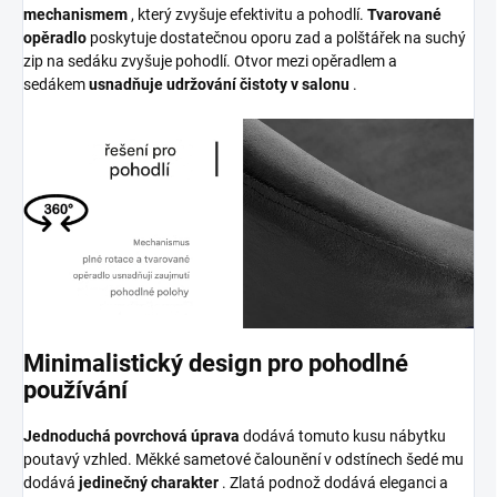
mechanismem
, který zvyšuje efektivitu a pohodlí.
Tvarované
opěradlo
poskytuje dostatečnou oporu zad a polštářek na suchý
zip na sedáku zvyšuje pohodlí. Otvor mezi opěradlem a
sedákem
usnadňuje udržování čistoty v salonu
.
Minimalistický design pro pohodlné
používání
Jednoduchá povrchová úprava
dodává tomuto kusu nábytku
poutavý vzhled. Měkké sametové čalounění v odstínech šedé mu
dodává
jedinečný charakter
. Zlatá podnož dodává eleganci a