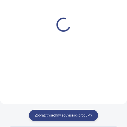
Klobouček brusný
Nástavec na kloboučky
10mm/80 10ks zelený
7mm
70 Kč
70 Kč
58 Kč bez DPH
58 Kč bez DPH
Do košíku
Do košíku
KLOBOUČEK BRUSNÝ 10MM/80.
Nástavec pro brusné kloboučky 
Klobouček je vhodný
pro pedikúru.
na pedikúru suchou i mokrou 10
ks barva: zelený
Zobrazit všechny související produkty