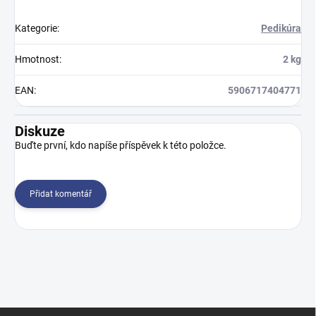
Kategorie
:
Pedikúra
Hmotnost
:
2 kg
EAN
:
5906717404771
Diskuze
Buďte první, kdo napíše příspěvek k této položce.
Přidat komentář
Z