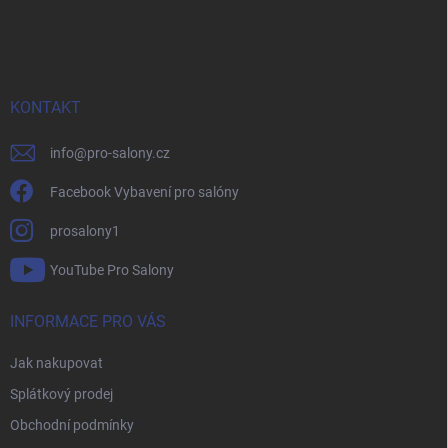
á
p
a
t
í
KONTAKT
info
@
pro-salony.cz
Facebook Vybavení pro salóny
prosalony1
YouTube Pro Salony
INFORMACE PRO VÁS
Jak nakupovat
Splátkový prodej
Obchodní podmínky