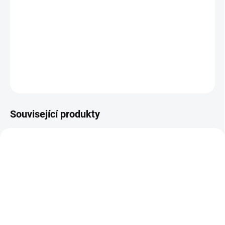
−
+
Přidat do košíku
Pedikérská podnožka Azzurro 301 alu
DETAILNÍ INFORMACE
ZEPTAT SE
Související produkty
SKLADEM
SKLADEM
(>5 KS)
(>5 KS)