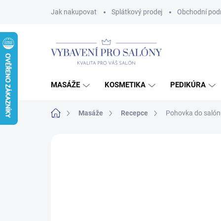
Přejít
Jak nakupovat
Splátkový prodej
Obchodní pod
na
obsah
MASÁŽE
KOSMETIKA
PEDIKÚRA
Domů
Masáže
Recepce
Pohovka do saló
Neohodnoceno
Podrobnosti hodnoce
AKCE