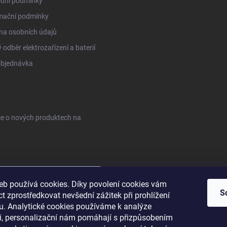
dní podmínky
mační podmínky
na osobních údajů
 odběr elektrozařízení a baterií
objednávka
ce o nových produktech na
web používá cookies. Díky povolení cookies vám
S
 zprostředkovat nevšední zážitek při prohlížení
. Analytické cookies používáme k analýze
sobních údajů
i, personalizační nám pomáhají s přizpůsobením