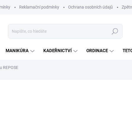
mínky
Reklamační podmínky
Ochrana osobních údajů
Zpětn
Hledat
MANIKÚRA
KADEŘNICTVÍ
ORDINACE
TET
nu REPOSE
ní
35 900 Kč
18 
15 620 Kč bez DPH
Měrná
ZVOLTE VARIANTU
cena: