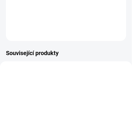
Bílý potah na lehátko.
DETAILNÍ INFORMACE
ZEPTAT SE
Související produkty
SKLADEM
(2 KS)
SKLADEM
(3 KS)
Masážní lehátko 2212
Masážní lehátko 2241
Lumb elektrické