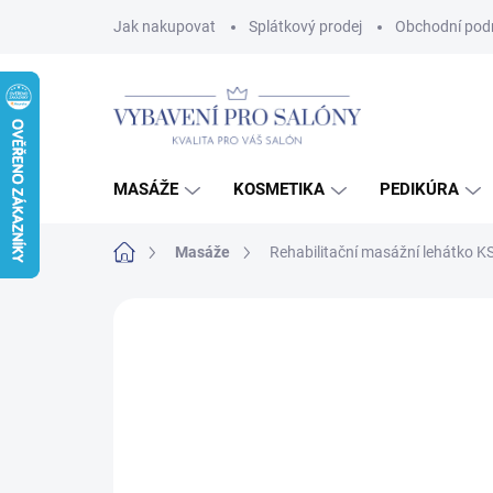
Přejít
Jak nakupovat
Splátkový prodej
Obchodní pod
na
obsah
MASÁŽE
KOSMETIKA
PEDIKÚRA
Domů
Masáže
Rehabilitační masážní lehátko K
Neohodnoceno
Podrobnosti hodnoce