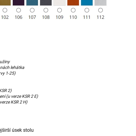
ružiny
anách lehátka
rvy 1-25)
 KSR 2)
ení (u verze KSR 2 E)
 verze KSR 2 H)
širší úsek stolu