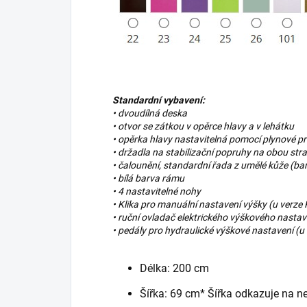
Standardní vybavení:
• dvoudílná deska
• otvor se zátkou v opěrce hlavy a v lehátku
• opěrka hlavy nastavitelná pomocí plynové p
• držadla na stabilizační popruhy na obou str
• čalounění, standardní řada z umělé kůže (ba
• bílá barva rámu
• 4 nastavitelné nohy
• Klika pro manuální nastavení výšky (u verze
• ruční ovladač elektrického výškového nastav
• pedály pro hydraulické výškové nastavení (u
Délka: 200 cm
Šířka: 69 cm* Šířka odkazuje na nej