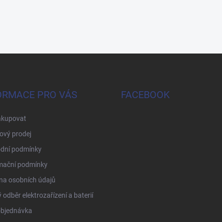
ORMACE PRO VÁS
FACEBOOK
akupovat
ový prodej
dní podmínky
mační podmínky
na osobních údajů
 odběr elektrozařízení a baterií
objednávka