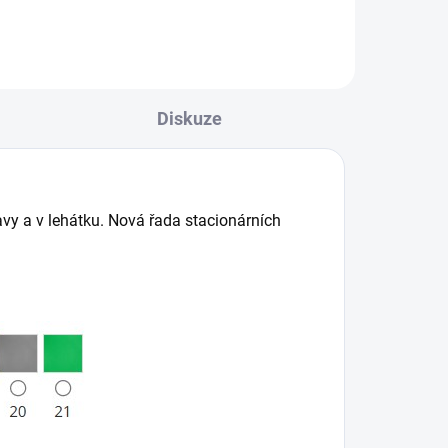
pro rehabilitaci má štíhlý a...
Diskuze
avy a v lehátku. Nová řada stacionárních