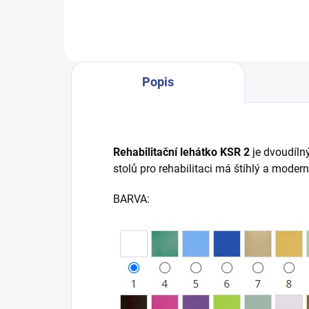
zabaleny v estetické bambusové
krabičce, která potěší...
Popis
Rehabilitační lehátko KSR 2
je dvoudíln
stolů pro rehabilitaci má štíhlý a modern
BARVA: