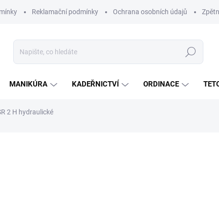
mínky
Reklamační podmínky
Ochrana osobních údajů
Zpětn
Hledat
MANIKÚRA
KADEŘNICTVÍ
ORDINACE
TET
SR 2 H hydraulické
ní
30 200 Kč
24 959 Kč
bez DPH
Měrná
ZVOLTE VARIANTU
cena: