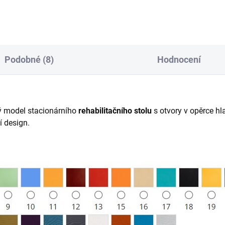
moderní design.
Podobné (8)
Hodnocení
ý model stacionárního
rehabilitačního stolu
s otvory v opěrce hl
í design.