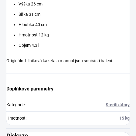
Výška
26 cm
Šířka
31 cm
Hloubka
40 cm
Hmotnost
12 kg
Objem
4,3 l
Originální hliníková kazeta a manuál jsou součástí balení.
Doplňkové parametry
Kategorie
:
Sterilizátory
Hmotnost
:
15 kg
Diskuze