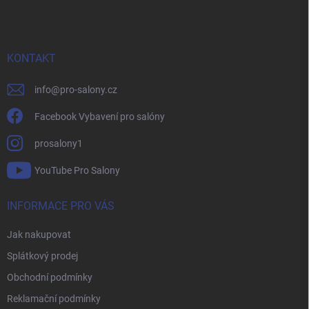
p
a
t
í
KONTAKT
info
@
pro-salony.cz
Facebook Vybavení pro salóny
prosalony1
YouTube Pro Salony
INFORMACE PRO VÁS
Jak nakupovat
Splátkový prodej
Obchodní podmínky
Reklamační podmínky