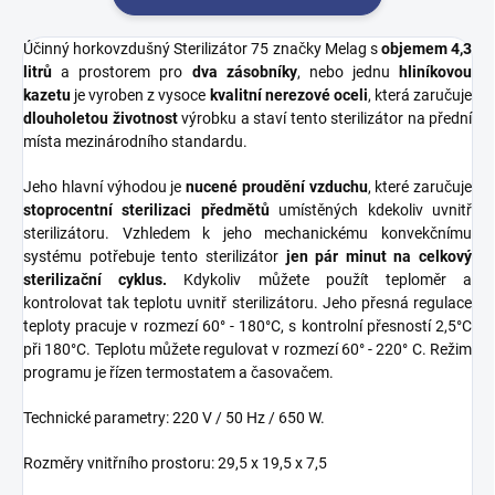
Účinný horkovzdušný Sterilizátor 75 značky Melag s
objemem 4,3
litrů
a prostorem pro
dva zásobníky
, nebo jednu
hliníkovou
kazetu
je vyroben z vysoce
kvalitní nerezové oceli
, která zaručuje
dlouholetou životnost
výrobku a staví tento sterilizátor na přední
místa mezinárodního standardu.
Jeho hlavní výhodou je
nucené proudění vzduchu
, které zaručuje
stoprocentní sterilizaci předmětů
umístěných kdekoliv uvnitř
sterilizátoru. Vzhledem k jeho mechanickému konvekčnímu
systému potřebuje tento sterilizátor
jen pár minut
na celkový
sterilizační cyklus.
Kdykoliv můžete použít teploměr a
kontrolovat tak teplotu uvnitř sterilizátoru. Jeho přesná regulace
teploty pracuje v rozmezí 60° - 180°C, s kontrolní přesností 2,5°C
při 180°C. Teplotu můžete regulovat v rozmezí 60° - 220° C. Režim
programu je řízen termostatem a časovačem.
Technické parametry: 220 V / 50 Hz / 650 W.
Rozměry vnitřního prostoru: 29,5 x 19,5 x 7,5