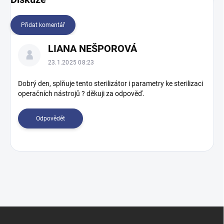
Přidat komentář
V
LIANA NEŠPOROVÁ
ý
p
23.1.2025 08:23
i
s
Dobrý den, splňuje tento sterilizátor i parametry ke sterilizaci
operačních nástrojů ? děkuji za odpověď.
d
i
s
Odpovědět
k
u
z
í
Z
á