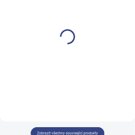
SKLADEM
SKLADEM
(2 KS)
(1 KS)
HOT STONES 64KS
Ohřívač depilačních
LÁVOVÉ KAMENY +
vosků, parafinu Silky
NÁDOBA 6L
WKE023
4 400 Kč
1 700 Kč
3 636 Kč bez DPH
1 405 Kč bez DPH
Detail
Do košíku
Ohřívací nádoba na lávové
Digitální parafínový ohřívač s
kameny 6L a set 64ks lávových
dotykovým displejem a
kamenů. Kameny jsou v různych
elegantním designem.
velikostech, aby jste je mohli
použít na různé části těla. Lávové
kameny jsou zabaleny v...
Zobrazit všechny související produkty