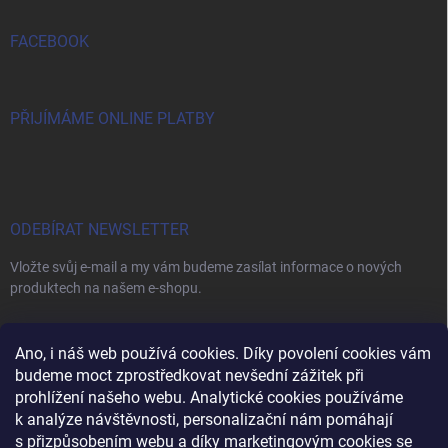
FACEBOOK
PŘIJÍMÁME ONLINE PLATBY
ODEBÍRAT NEWSLETTER
Vložte svůj e-mail a my vám budeme zasílat informace o nových
produktech na našem e-shopu.
E-MAIL
Ano, i náš web používá cookies. Díky povolení cookies vám
budeme moct zprostředkovat nevšední zážitek při
prohlížení našeho webu. Analytické cookies používáme
k analýze návštěvnosti, personalizační nám pomáhají
s přizpůsobením webu a díky marketingovým cookies se
Vložením e-mailu souhlasíte s
podmínkami ochrany osobních údajů