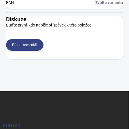
EAN
:
Zvolte variantu
Diskuze
Buďte první, kdo napíše příspěvek k této položce.
Přidat komentář
Z
á
p
a
t
í
KONTAKT