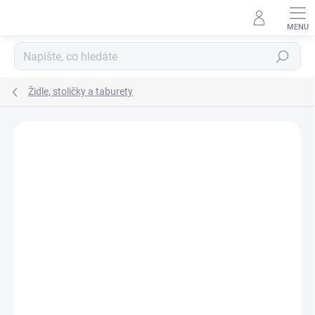
Přejít
na
obsah
Hledat
Židle, stoličky a taburety
Podrobnosti hodnocení
Neohodnoceno