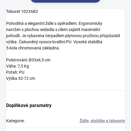
Taburet 1023AB2
Pohodlná a
elegantní
židle
s opěradlem
.
Ergonomicky
navržen s
plochou
sedadla
s cílem zajistit
maximální
pohodlí
.
Je
vybavena čerpadlem
plynovou pružinou
přizpůsobit
výška
.
Čalouněný
vysoce kvalitní
PU
.
Vysoká stabilita
5
-
kola
chromovaná
základna
.
Polstrování: Ø33x6,5 cm
Váha: 7,5 Kg
Potah: PU
Výška 52-72 cm
Doplňkové parametry
Kategorie
:
Židle, stoličky a taburety