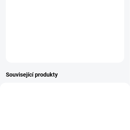
−
+
Přidat do košíku
Taburet 1023AB2 židle
DETAILNÍ INFORMACE
ZEPTAT SE
Související produkty