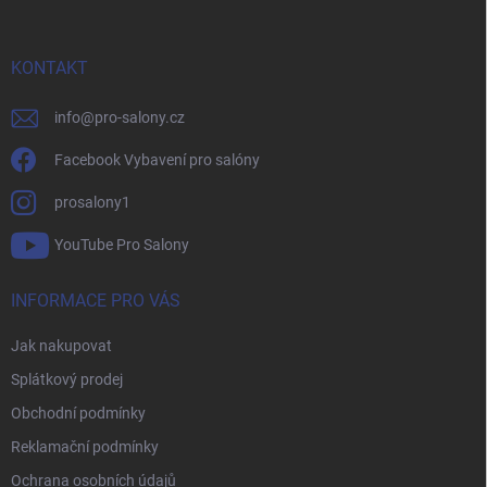
a
t
í
KONTAKT
info
@
pro-salony.cz
Facebook Vybavení pro salóny
prosalony1
YouTube Pro Salony
INFORMACE PRO VÁS
Jak nakupovat
Splátkový prodej
Obchodní podmínky
Reklamační podmínky
Ochrana osobních údajů