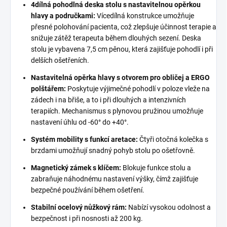
4dílná pohodlná deska stolu s nastavitelnou opěrkou
hlavy a područkami:
Vícedílná konstrukce umožňuje
přesné polohování pacienta, což zlepšuje účinnost terapie a
snižuje zátěž terapeuta během dlouhých sezení. Deska
stolu je vybavena 7,5 cm pěnou, která zajišťuje pohodlí i při
delších ošetřeních.
Nastavitelná opěrka hlavy s otvorem pro obličej a ERGO
polštářem:
Poskytuje výjimečné pohodlí v poloze vleže na
zádech i na břiše, a to i při dlouhých a intenzivních
terapiích. Mechanismus s plynovou pružinou umožňuje
nastavení úhlu od -60° do +40°.
Systém mobility s funkcí aretace:
Čtyři otočná kolečka s
brzdami umožňují snadný pohyb stolu po ošetřovně.
Magnetický zámek s klíčem:
Blokuje funkce stolu a
zabraňuje náhodnému nastavení výšky, čímž zajišťuje
bezpečné používání během ošetření.
Stabilní ocelový nůžkový rám:
Nabízí vysokou odolnost a
bezpečnost i při nosnosti až 200 kg.