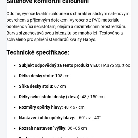
Saténové komfortní čalounění
Odolné, vysoce kvalitní čalounění s charakteristickým saténovým
povrchem a příjemným dotekem. Vyrobeno z PVC materiálu,
odolného vůči nečistotám, olejům a dezinfekčním prostředkům.
Barva si zachovává svou intenzitu po mnoho let. Testováno a
schváleno pro splnění standardů kvality Habys.
Technické specifikace:
Subjekt odpovědný za tento produkt v EU:
HABYS Sp. z oo
Délka desky stolu:
198 cm
Šířka desky stolu:
67 cm
Délky sekcí stolní desky (zleva):
48 / 150 cm
Rozměry opěrky hlavy:
48 × 67 cm
Nastavení úhlu opěrky hlavy:
–60° až +40°
Rozsah nastavení výšky:
36–85 cm