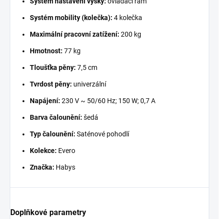
Systém nastavení výšky:
ovládací rám
Systém mobility (kolečka):
4 kolečka
Maximální pracovní zatížení:
200 kg
Hmotnost:
77 kg
Tloušťka pěny:
7,5 cm
Tvrdost pěny:
univerzální
Napájení:
230 V ~ 50/60 Hz; 150 W; 0,7 A
Barva čalounění:
šedá
Typ čalounění:
Saténové pohodlí
Kolekce:
Evero
Značka:
Habys
Doplňkové parametry