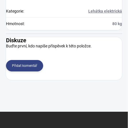
Kategorie
:
Lehátka elektrická
Hmotnost
:
80 kg
Diskuze
Buďte první, kdo napíše příspěvek k této položce.
Přidat komentář
Z
á
p