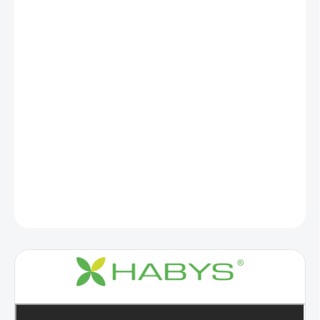
−
+
Přidat do košíku
Evero Cross X4 Ergo je profesionální elektrický terapeutický stůl
vybavený čtyřdílnou deskou, oboustranným ovládacím rámem a
ERGO polštářem. Je určen pro profesionální masážní studia,
fyzioterapeutické kliniky a rehabilitační centra a zajišťuje
maximální pohodlí pacienta a optimální ergonomické pracovní
podmínky pro terapeuta.
DETAILNÍ INFORMACE
ZEPTAT SE