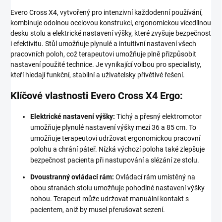
Evero Cross X4, vytvořený pro intenzivní každodenní používání,
kombinuje odolnou ocelovou konstrukci, ergonomickou vícedílnou
desku stolu a elektrické nastavení výšky, které zvyšuje bezpečnost
i efektivitu. Stůl umožňuje plynulé a intuitivní nastavení všech
pracovních poloh, což terapeutovi umožňuje plně přizpůsobit
nastavení použité technice. Je vynikající volbou pro specialisty,
kteří hledají funkční, stabilní a uživatelsky přívětivé řešení.
Klíčové vlastnosti Evero Cross X4 Ergo:
Elektrické nastavení výšky:
Tichý a přesný elektromotor
umožňuje plynulé nastavení výšky mezi 36 a 85 cm. To
umožňuje terapeutovi udržovat ergonomickou pracovní
polohu a chrání páteř. Nízká výchozí poloha také zlepšuje
bezpečnost pacienta při nastupování a slézání ze stolu.
Dvoustranný ovládací rám:
Ovládací rám umístěný na
obou stranách stolu umožňuje pohodlné nastavení výšky
nohou. Terapeut může udržovat manuální kontakt s
pacientem, aniž by musel přerušovat sezení.