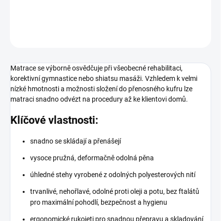
DETAILNÍ INFORMACE
ZEPTAT SE
Matrace se výborně osvědčuje při všeobecné rehabilitaci,
korektivní gymnastice nebo shiatsu masáži. Vzhledem k velmi
nízké hmotnosti a možnosti složení do přenosného kufru lze
matraci snadno odvézt na procedury až ke klientovi domů.
Klíčové vlastnosti:
snadno se skládají a přenášejí
vysoce pružná, deformačně odolná pěna
úhledné stehy vyrobené z odolných polyesterových nití
trvanlivé, nehořlavé, odolné proti oleji a potu, bez ftalátů
pro maximální pohodlí, bezpečnost a hygienu
ergonomické rukojeti pro snadnou přepravu a skladování