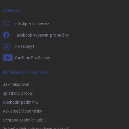
t
í
KONTAKT
info
@
pro-salony.cz
Facebook Vybavení pro salóny
prosalony1
YouTube Pro Salony
INFORMACE PRO VÁS
Jak nakupovat
Splátkový prodej
Obchodní podmínky
Reklamační podmínky
Ochrana osobních údajů
Zpětný odběr elektrozařízení a baterií