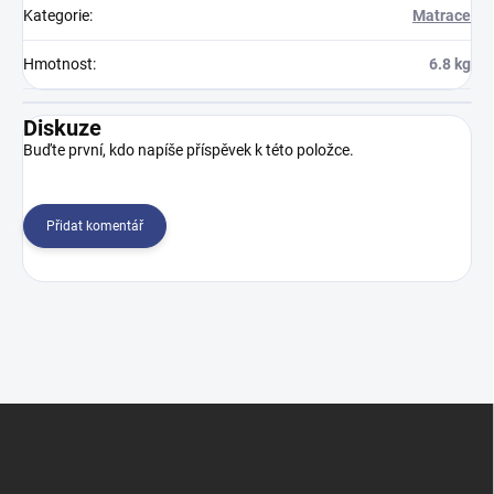
Kategorie
:
Matrace
Hmotnost
:
6.8 kg
Diskuze
Buďte první, kdo napíše příspěvek k této položce.
Přidat komentář
Z
á
p
a