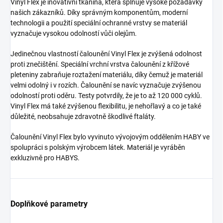
Vinyl Flex je inovativní tkanina, která splňuje vysoké požadavky
našich zákazníků. Díky správným komponentům, moderní
technologii a použití speciální ochranné vrstvy se materiál
vyznačuje vysokou odolností vůči olejům.
Jedinečnou vlastností čalounění Vinyl Flex je zvýšená odolnost
proti znečištění. Speciální vrchní vrstva čalounění z křížové
pleteniny zabraňuje roztažení materiálu, díky čemuž je materiál
velmi odolný i v rozích. Čalounění se navíc vyznačuje zvýšenou
odolností proti oděru. Testy potvrdily, že je to až 120 000 cyklů.
Vinyl Flex má také zvýšenou flexibilitu, je nehořlavý a co je také
důležité, neobsahuje zdravotně škodlivé ftaláty.
Čalounění Vinyl Flex bylo vyvinuto vývojovým oddělením HABY ve
spolupráci s polským výrobcem látek. Materiál je vyráběn
exkluzivně pro HABYS.
Doplňkové parametry