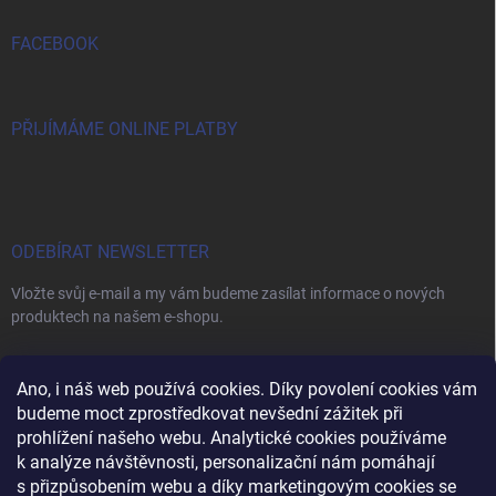
FACEBOOK
PŘIJÍMÁME ONLINE PLATBY
ODEBÍRAT NEWSLETTER
Vložte svůj e-mail a my vám budeme zasílat informace o nových
produktech na našem e-shopu.
E-MAIL
Ano, i náš web používá cookies. Díky povolení cookies vám
budeme moct zprostředkovat nevšední zážitek při
prohlížení našeho webu. Analytické cookies používáme
k analýze návštěvnosti, personalizační nám pomáhají
s přizpůsobením webu a díky marketingovým cookies se
Vložením e-mailu souhlasíte s
podmínkami ochrany osobních údajů