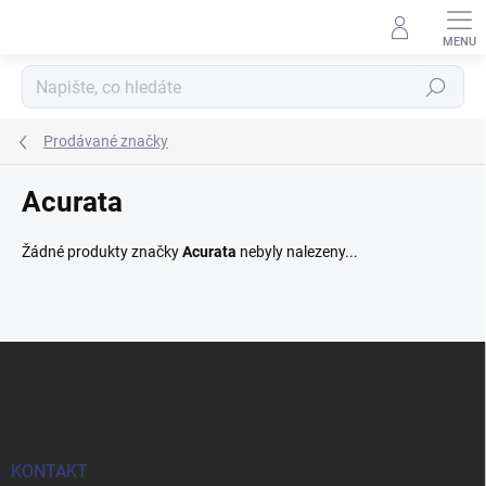
Přejít
na
obsah
Hledat
Prodávané značky
Acurata
Žádné produkty značky
Acurata
nebyly nalezeny...
Z
á
p
a
t
í
KONTAKT