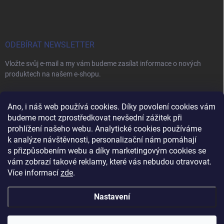
ODEBÍRAT NEWSLETTER
Vložte svůj e-mail a my vám budeme zasílat informace o nových
produktech na našem e-shopu.
E-MAIL
Ano, i náš web používá cookies. Díky povolení cookies vám
budeme moct zprostředkovat nevšední zážitek při
prohlížení našeho webu. Analytické cookies používáme
k analýze návštěvnosti, personalizační nám pomáhají
s přizpůsobením webu a díky marketingovým cookies se
Vložením e-mailu souhlasíte s
podmínkami ochrany osobních údajů
vám zobrazí takové reklamy, které vás nebudou otravovat.
Přihlásit se
Více informací
zde
.
Nastavení
Copyright 2026
Vybavení pro salóny
. Všechna práva vyhrazena.
Upravit