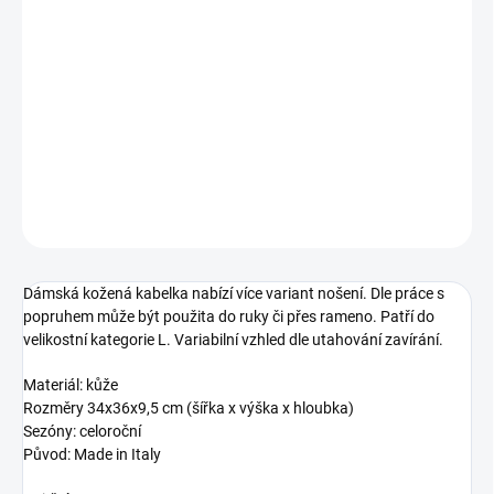
−
+
Přidat do košíku
DONATELLA 716819 Dámská kožená kabelka přes rameno
DETAILNÍ INFORMACE
ZEPTAT SE
Dámská kožená kabelka nabízí více variant nošení. Dle práce s
popruhem může být použita do ruky či přes rameno. Patří do
velikostní kategorie L. Variabilní vzhled dle utahování zavírání.
Materiál: kůže
Rozměry
34x36x9,5
cm (šířka x výška x hloubka)
Sezóny: celoroční
Původ: Made in Italy