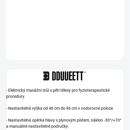
−
+
Přidat do košíku
‑ Elektrický masážní stůl s pěti tělesy pro fyzioterapeutické
procedury.
DETAILNÍ INFORMACE
ZEPTAT SE
‑ Elektrický masážní stůl s pěti tělesy pro fyzioterapeutické
procedury.
‑ Nastavitelná výška od 46 cm do 96 cm v vodorovné poloze.
‑ Nastavitelná opěrka hlavy s plynovým pístem, náklon -30°/+70°
a manuálně nastavitelné područky.