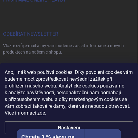
ODEBÍRAT NEWSLETTER
Vložte svůj e-mail a my vám budeme zasílat informace o nových
produktech na našem e-shopu.
E-MAIL
Ano, i náš web používá cookies. Díky povolení cookies vám
budeme moct zprostředkovat nevšední zážitek při
prohlížení našeho webu. Analytické cookies používáme
k analýze návštěvnosti, personalizační nám pomáhají
s přizpůsobením webu a díky marketingovým cookies se
Vložením e-mailu souhlasíte s
podmínkami ochrany osobních údajů
vám zobrazí takové reklamy, které vás nebudou otravovat.
Přihlásit se
Více informací
zde
.
Nastavení
Chcete 3 % slevu na