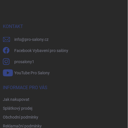
á
p
a
t
í
KONTAKT
info
@
pro-salony.cz
Facebook Vybavení pro salóny
prosalony1
YouTube Pro Salony
INFORMACE PRO VÁS
Jak nakupovat
Splátkový prodej
Obchodní podmínky
Reklamační podmínky