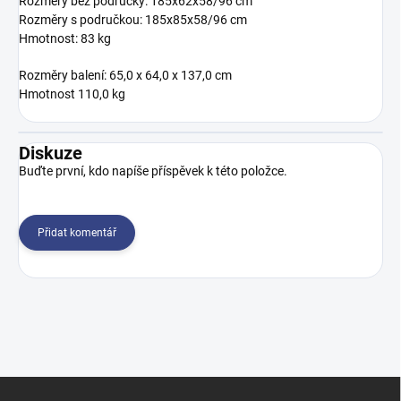
Rozměry bez područky: 185x62x58/96 cm
Rozměry s područkou: 185x85x58/96 cm
Hmotnost: 83 kg
Rozměry balení: 65,0 x 64,0 x 137,0 cm
Hmotnost 110,0 kg
Diskuze
Buďte první, kdo napíše příspěvek k této položce.
Přidat komentář
Z