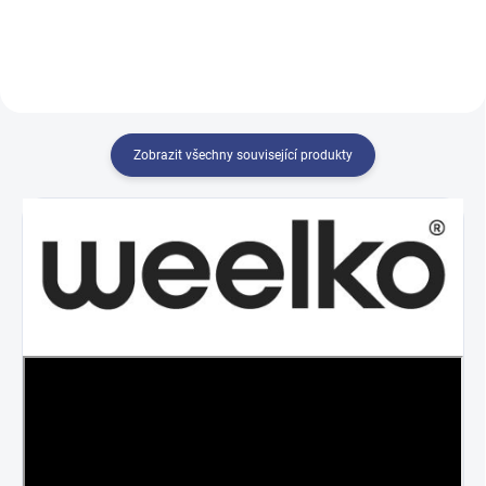
polohou Trendelenburg a
stylovým LED osvětlením
základny
Zobrazit všechny související produkty