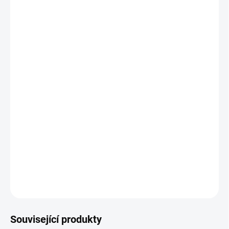
VARIANTA
DRŽÁK
?
PROSTĚRADEL
NOŽNÍ OVLADAČ
?
PROSTĚRADLO
?
FROTÉ
−
+
Přidat do košíku
Špičkové pohodlí a úplná kontrola pro každý pohyb při vašich
pedikérských ošetřeních.
DETAILNÍ INFORMACE
ZEPTAT SE
Související produkty