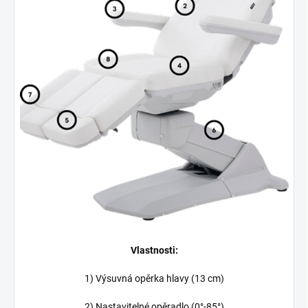
Vlastnosti:
1) Výsuvná opěrka hlavy (13 cm)
2) Nastavitelné opěradlo (0°-85°)