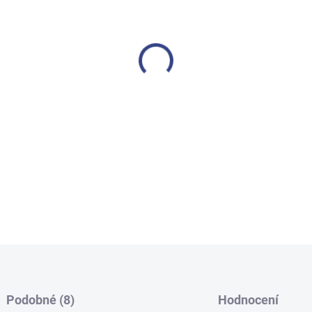
−
+
Hydraulický, Otočný, Výškově
DETAILNÍ INFORMACE
Podobné (8)
Hodnocení