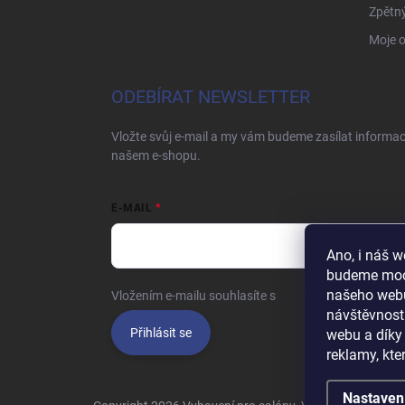
Zpětný
Moje 
ODEBÍRAT NEWSLETTER
Vložte svůj e-mail a my vám budeme zasílat informa
našem e-shopu.
E-MAIL
Ano, i náš 
budeme moct
našeho webu
Vložením e-mailu souhlasíte s
podmínkami ochrany o
návštěvnost
Přihlásit se
webu a díky
reklamy, kte
Nastaven