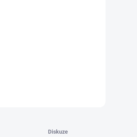
Přidat do košíku
 nastavitelný, Bez koleček, S opěradlem, 1 válec
ZEPTAT SE
Diskuze