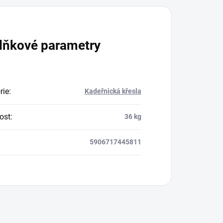
lňkové parametry
rie
:
Kadeřnická křesla
ost
:
36 kg
5906717445811