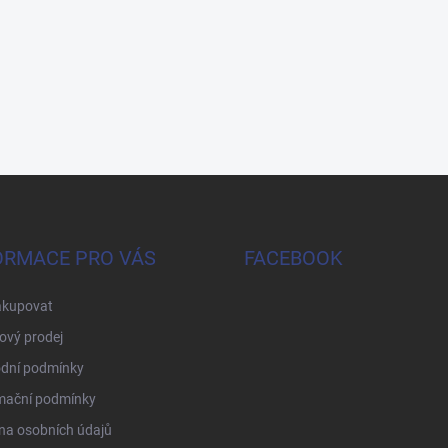
ORMACE PRO VÁS
FACEBOOK
akupovat
ový prodej
dní podmínky
mační podmínky
na osobních údajů