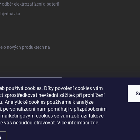
 odběr elektrozařízení a baterií
objednávka
ce o nových produktech na
web používá cookies. Díky povolení cookies vám
S
 zprostředkovat nevšední zážitek při prohlížení
. Analytické cookies používáme k analýze
sobních údajů
i, personalizační nám pomáhají s přizpůsobením
 marketingovým cookies se vám zobrazí takové
ré vás nebudou otravovat.
Více informací
zde
.
í