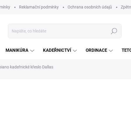
mínky
Reklamační podmínky
Ochrana osobních údajů
Zpětn
Hledat
MANIKÚRA
KADEŘNICTVÍ
ORDINACE
TET
iano kadeřnické křeslo Dallas
ní
8 890 Kč
7 347 Kč bez DPH
Měrná
SKLADEM
(2 KS)
cena: