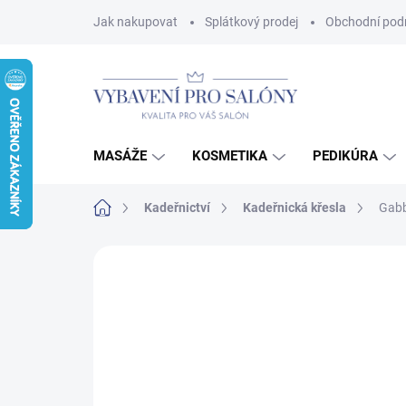
Přejít
Jak nakupovat
Splátkový prodej
Obchodní pod
na
obsah
MASÁŽE
KOSMETIKA
PEDIKÚRA
Domů
Kadeřnictví
Kadeřnická křesla
Gabb
Neohodnoceno
Podrobnosti hodnoce