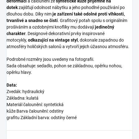
deformaci
a čalounění ze
syntetické kůže příjemné na
dotek
zajišťují odolnost nábytku a jeho pohodlné používání po
dlouhou dobu. Díky nim
je zařízení také odolné proti vlhkosti,
trvanlivé a snadno se čistí
. Grafitový potah spolu s originálním
prošíváním a ozdobnými knoflíky mu dodávají
jedinečný
charakter
. Designové dekorativní prvky inspirované
motocykly,
odkazující na vintage styl
, dokonale zapadnou do
atmosféry holičských salonů a vytvoří jejich úžasnou atmosféru.
Podrobné rozměry jsou uvedeny na fotografii.
Sada obsahuje: sedadlo, pohon se základnou, opěrku nohou,
opěrku hlavy.
Data:
Zvedák: hydraulický
Základna: kulatá
Materiál čalounění: syntetická
kůže Barva čalounění: odstíny
grafitu Základní barva: odstíny černé