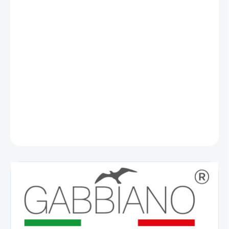
VARIANTA
−
+
Přidat do košíku
Hydraulické, nastavení opěrky hlavy, nastavení opěrky nohou,
nastavení opěradla, otočné, výškové nastavení, bez kol, s
opěradlem, eko kůže.
DETAILNÍ INFORMACE
ZEPTAT SE