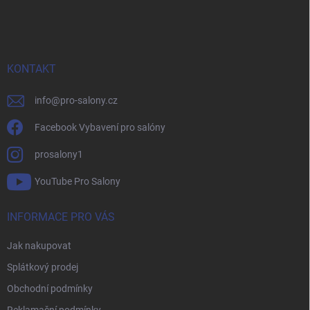
á
p
a
t
í
KONTAKT
info
@
pro-salony.cz
Facebook Vybavení pro salóny
prosalony1
YouTube Pro Salony
INFORMACE PRO VÁS
Jak nakupovat
Splátkový prodej
Obchodní podmínky