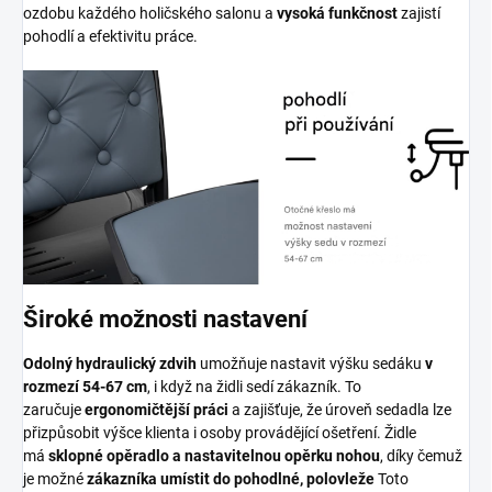
ozdobu každého holičského salonu a
vysoká funkčnost
zajistí
pohodlí a efektivitu práce.
Široké možnosti nastavení
Odolný hydraulický zdvih
umožňuje nastavit výšku sedáku
v
rozmezí 54-67 cm
, i když na židli sedí zákazník. To
zaručuje
ergonomičtější práci
a zajišťuje, že úroveň sedadla lze
přizpůsobit výšce klienta i osoby provádějící ošetření. Židle
má
sklopné opěradlo a nastavitelnou opěrku nohou
, díky čemuž
je možné
zákazníka umístit do pohodlné, polovleže
Toto