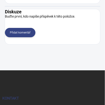
Diskuze
Buďte první, kdo napíše příspěvek k této položce.
Přidat komentář
Z
á
p
a
t
í
KONTAKT