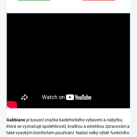
Gabbiano
je luxusní značka kadeřnického vybavení a nábytku,
která se vyznačuje spolehlivostí, kvalitou a estetikou zpracování a
také vysokým komfortem používání. Nabízí velký výběr funkčního