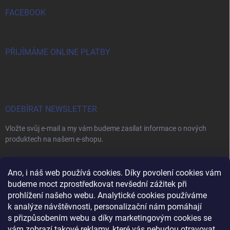
FACEBOOK
PŘIJÍMÁME ONLINE PLATBY
ODEBÍRAT NEWSLETTER
Vložte svůj e-mail a my vám budeme zasílat informace o nových
produktech na našem e-shopu.
E-MAIL
Ano, i náš web používá cookies. Díky povolení cookies vám
budeme moct zprostředkovat nevšední zážitek při
prohlížení našeho webu. Analytické cookies používáme
k analýze návštěvnosti, personalizační nám pomáhají
s přizpůsobením webu a díky marketingovým cookies se
Vložením e-mailu souhlasíte s
podmínkami ochrany osobních údajů
vám zobrazí takové reklamy, které vás nebudou otravovat.