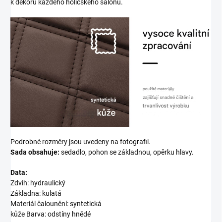
k dekoru každého holičského salonu.
Podrobné rozměry jsou uvedeny na fotografii.
Sada obsahuje:
sedadlo, pohon se základnou, opěrku hlavy.
Data:
Zdvih: hydraulický
Základna: kulatá
Materiál čalounění: syntetická
kůže Barva: odstíny hnědé