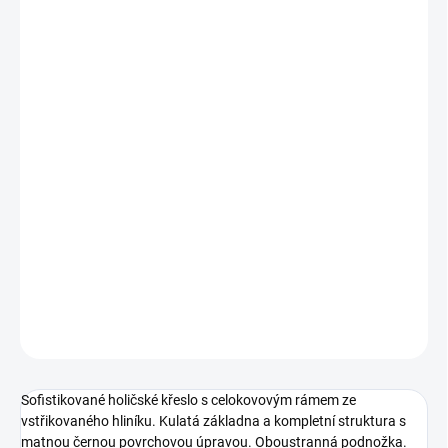
−
+
Přidat do košíku
Sofistikované holičské křeslo s celokovovým rámem ze
vstřikovaného hliníku. Kulatá základna a kompletní struktura s
matnou černou povrchovou úpravou. Oboustranná podnožka.
Vysoce kvalitní hydraulické čerpadlo. Sedák s pěnou s vysokou
hustotou pro maximální pohodlí a odolnost. Tmavě hnědé
čalounění.
DETAILNÍ INFORMACE
ZEPTAT SE
Sofistikované holičské křeslo s celokovovým rámem ze
vstřikovaného hliníku. Kulatá základna a kompletní struktura s
matnou černou povrchovou úpravou. Oboustranná podnožka.