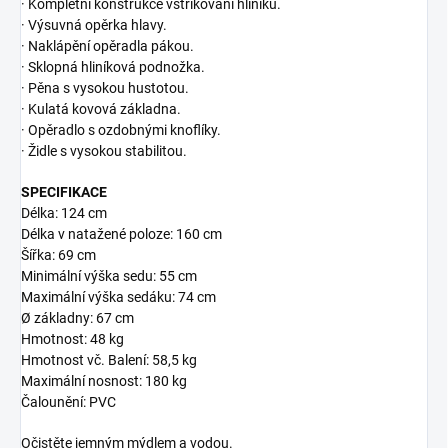
· Kompletní konstrukce vstřikování hliníku.
· Výsuvná opěrka hlavy.
· Naklápění opěradla pákou.
· Sklopná hliníková podnožka.
· Pěna s vysokou hustotou.
· Kulatá kovová základna.
· Opěradlo s ozdobnými knoflíky.
· Židle s vysokou stabilitou.
SPECIFIKACE
Délka: 124 cm
Délka v natažené poloze: 160 cm
Šířka: 69 cm
Minimální výška sedu: 55 cm
Maximální výška sedáku: 74 cm
Ø základny: 67 cm
Hmotnost: 48 kg
Hmotnost vč. Balení: 58,5 kg
Maximální nosnost: 180 kg
Čalounění: PVC
Očistěte jemným mýdlem a vodou.