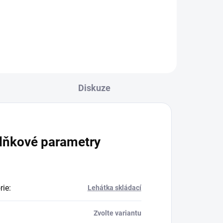
při rehabilitaci dětí a pacientů s
ch
omezenou pohyblivostí. Tento
ý a
stůl je perfektním řešením pro
cvičení a stimulaci Vojtovou a
Bobathovou...
Diskuze
lňkové parametry
rie
:
Lehátka skládací
Zvolte variantu