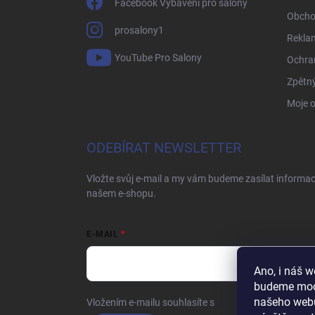
Facebook Vybavení pro salóny
Obcho
prosalony1
Rekla
YouTube Pro Salony
Ochra
Zpětný
Moje 
ODEBÍRAT NEWSLETTER
Vložte svůj e-mail a my vám budeme zasílat informa
našem e-shopu.
E-MAIL
Ano, i náš 
budeme moct
našeho webu
Vložením e-mailu souhlasíte s
podmínkami ochrany o