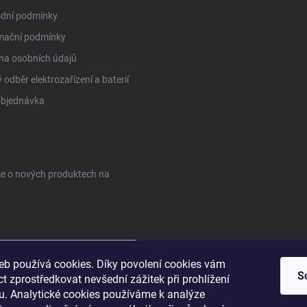
dní podmínky
mační podmínky
na osobních údajů
 odběr elektrozařízení a baterií
objednávka
ce o nových produktech na
web používá cookies. Díky povolení cookies vám
S
 zprostředkovat nevšední zážitek při prohlížení
. Analytické cookies používáme k analýze
sobních údajů