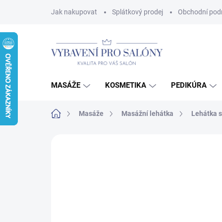
Přejít
Jak nakupovat
Splátkový prodej
Obchodní pod
na
obsah
MASÁŽE
KOSMETIKA
PEDIKÚRA
Domů
Masáže
Masážní lehátka
Lehátka s
Neohodnoceno
Podrobnosti hodnoce