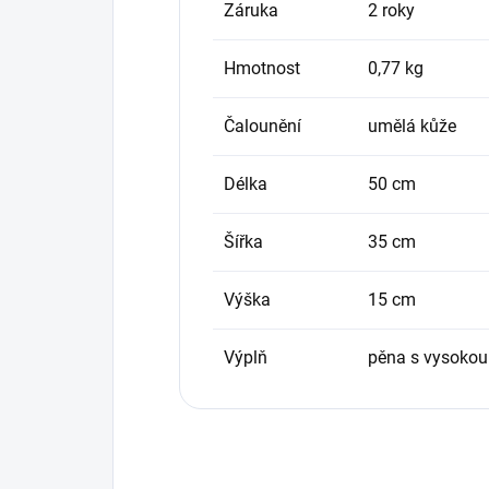
Záruka
2 roky
Hmotnost
0,77 kg
Čalounění
umělá kůže
Délka
50 cm
Šířka
35 cm
Výška
15 cm
Výplň
pěna s vysokou