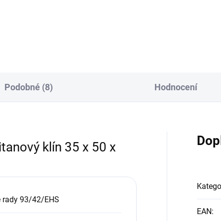
udílný model
stacionárního rehabilitačního
ionárního rehabilitačního
stolu. Nová řada stacionární
u s otvory v opěrce hlavy a v
stolů pro rehabilitaci má štíhl
tku.
moderní design.
Podobné (8)
Hodnocení
Dop
anový klín 35 x 50 x
Katego
e rady 93/42/EHS
EAN
: