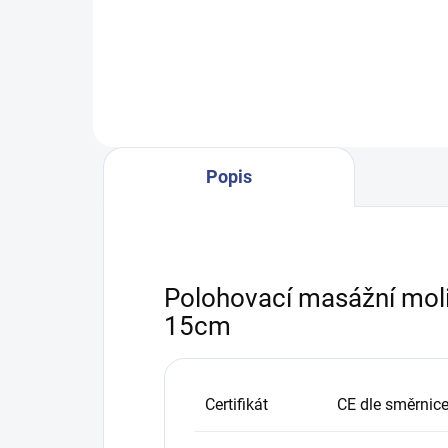
dotykovým displejem a
dvo
elegantním designem.
stac
stol
lehá
Popis
Polohovací masážní molit
15cm
Certifikát
CE dle směrnic