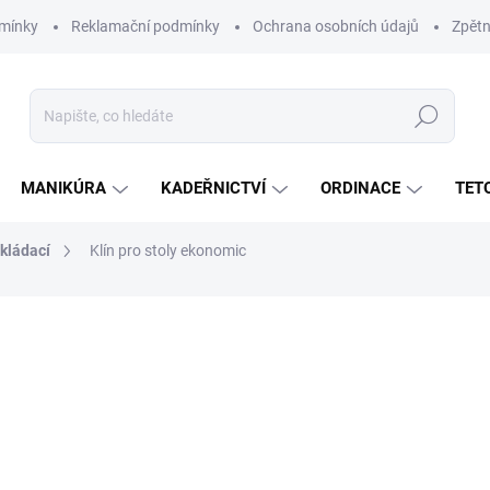
mínky
Reklamační podmínky
Ochrana osobních údajů
Zpětn
Hledat
MANIKÚRA
KADEŘNICTVÍ
ORDINACE
TET
kládací
Klín pro stoly ekonomic
ní
440 Kč
364 Kč bez DPH
Měrná
ZVOLTE VARIANTU
cena: