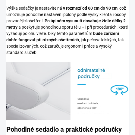
Výška sedačky je nastavitelná
v rozmezí od 60 cm do 90 cm
, což
umožňuje pohodlné nastavení polohy podle výšky klienta i osoby
provádějící ošetření.
Po úplném vysunutí dosahuje židle délky 2
metry
a poskytuje pohodlnou oporu tělu – i při procedurách, které
vyžadují polohu vleže. Díky těmto parametrům
bude zařízení
dobře fungovat při různých ošetřeních
, jak pečovatelských, tak
specializovaných, což zaručuje ergonomii práce a vysoký
standard služeb.
Pohodlné sedadlo a praktické područky