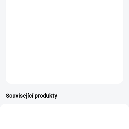
−
+
Přidat do košíku
Elektrické kosmetické křeslo Azzurro Lux
je moderní řešení
určené pro náročné specialisty. Použití
tří kabelem ovládaných
pohonů zaručuje přesné a bezproblémové
nastavení
jednotlivých částí židle.
Elektrický, Dálkové ovládání,
Nastavení opěrky hlavy, Nastavení opěrky nohou, Nastavení
opěradla, Pedi, Nastavení výšky, 3 ovladače, Eko kůže.
DETAILNÍ INFORMACE
ZEPTAT SE
Související produkty