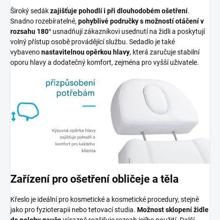
Široký sedák
zajišťuje pohodlí i při dlouhodobém ošetření
.
Snadno rozebíratelné,
pohyblivé područky s možností otáčení v
rozsahu 180°
usnadňují zákazníkovi usednutí na židli a poskytují
volný přístup osobě provádějící službu. Sedadlo je také
vybaveno
nastavitelnou opěrkou hlavy
, která zaručuje stabilní
oporu hlavy a dodatečný komfort, zejména pro vyšší uživatele.
Zařízení pro ošetření obličeje a těla
Křeslo je ideální pro kosmetické a kosmetické procedury, stejně
jako pro fyzioterapii nebo tetovací studia.
Možnost sklopení židle
do polohy gauče
výrazně rozšiřuje rozsah jejího použití. Další