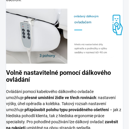
Volně nastavitelné pomocí dálkového
ovládání
Ovládání pomocí kabelového dálkového ovladače
umožňuje
přesné umístění židle ve třech rovinách
: nastavení
výšky, úhel opěradla a kolébka. Takový rozsah nastavení
umožňuje
přizpůsobit polohu typu prováděného ošetření
– jak z
hlediska pohodlí klienta, tak z hlediska ergonomie práce
specialisty. Pro pohodlné používání lze dálkový ovladač
zavěsit
na rukojeti
umístěné na obou stranách sedadla.