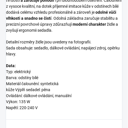
tvrdosti
a zaručuje pohodlí
i při dlouhodobém ošetření. Čalounění
z vysoce kvalitní, na dotek příjemné imitace kůže v odstínech bílé
dodává celému vzhledu profesionálně a zároveň je
odolné vůči
vlhkosti a snadno se čistí
. Odolná základna zaručuje stabilitu a
precizní povrchové úpravy zdůrazňují
moderní charakter
židle a
zvyšují ergonomii sedadla.
Detailní rozměry židle jsou uvedeny na fotografii.
Sada obsahuje: sedadlo, dálkové ovládání, napájecí zdroj, opěrku
hlavy.
Data:
Typ: elektrický
Barva: odstíny bílé
Materiál čalounění: syntetická
kůže Výplň sedadel: pěna
Ovládání: dálkové ovládání, manuální
Výkon: 135 W
Napětí: 220-240 V